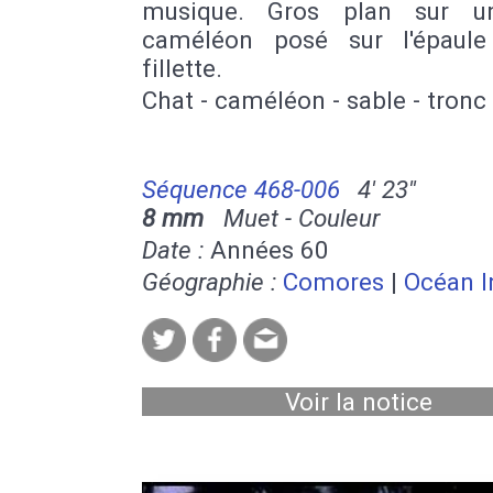
musique. Gros plan sur un
caméléon posé sur l'épaul
fillette.
Chat - caméléon - sable - tronc
Séquence 468-006
4' 23''
8 mm
Muet - Couleur
Date :
Années 60
Géographie :
Comores
|
Océan I
Voir la notice