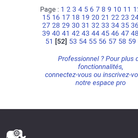
Page :
1
2
3
4
5
6
7
8
9
10
11
1
15
16
17
18
19
20
21
22
23
2
27
28
29
30
31
32
33
34
35
3
39
40
41
42
43
44
45
46
47
4
51
[52]
53
54
55
56
57
58
59
Professionnel ? Pour plus 
fonctionnalités,
connectez-vous ou inscrivez-vo
notre espace pro