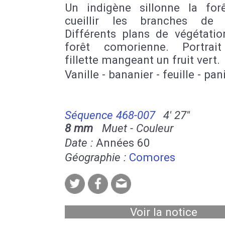
Un indigène sillonne la for
cueillir les branches de v
Différents plans de végétatio
forêt comorienne. Portrai
fillette mangeant un fruit vert.
Vanille - bananier - feuille - pan
Séquence 468-007
4' 27''
8 mm
Muet - Couleur
Date :
Années 60
Géographie :
Comores
Voir la notice