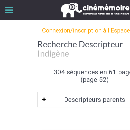
Connexion/inscription à l'Espac
Recherche Descripteur
Indigène
304 séquences en 61 pag
(page 52)
Descripteurs parents
Autochtone
|
Origine (de l'individu)
|
In
groupe social