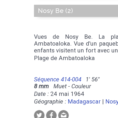
Nosy Be (2)
Vues de Nosy Be. La pl
Ambatoaloka. Vue d'un paqueb
enfants visitent un fort avec u
Plage de Ambatoaloka
Séquence 414-004
1' 56''
8 mm
Muet - Couleur
Date :
24 mai 1964
Géographie :
Madagascar
|
Nosy