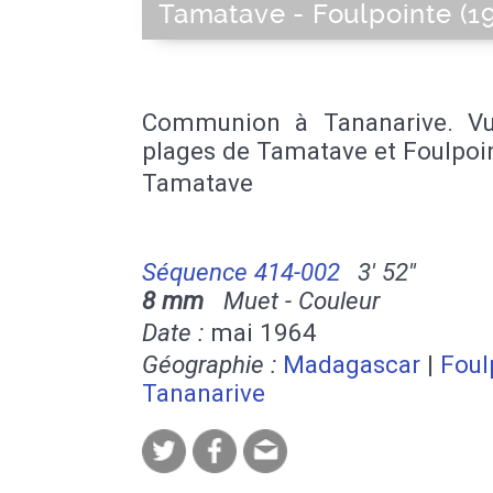
Tamatave - Foulpointe (1
Communion à Tananarive. V
plages de Tamatave et Foulpoi
Tamatave
Séquence 414-002
3' 52''
8 mm
Muet - Couleur
Date :
mai 1964
Géographie :
Madagascar
|
Foul
Tananarive