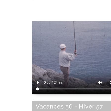
Sud-Est de la France
|
France
|
Sud de 
|
Europe de l'Ouest
|
Union Européenne
Vacances 56 - Hiver 57