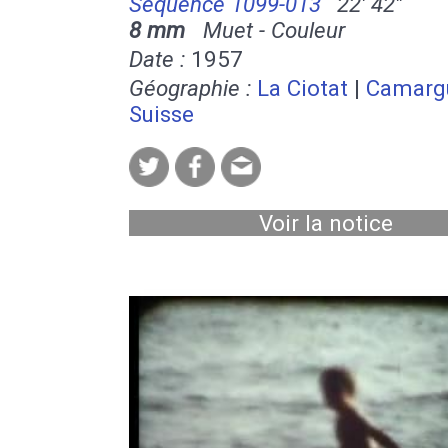
Séquence 1099-013
22' 42''
8 mm
Muet - Couleur
Date :
1957
Géographie :
La Ciotat
|
Camarg
Suisse
Voir la notice