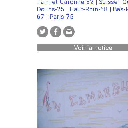
Tarn-et-Garonne-82
|
Suisse
|
G
Doubs-25
|
Haut-Rhin-68
|
Bas-
67
|
Paris-75
Voir la notice