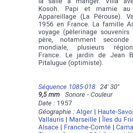
la salle à manger. Villa av
Kosoh. Papi et mamie au j
Appareillage (La Pérouse). V
1956 en France. La famille A
voyage (pèlerinage souvenirs 
père, notamment seconde 
mondiale, plusieurs régio
France. Le jardin de Jean B
Pitalugue (optimiste).
Séquence 1085-018
24' 30''
9,5 mm
Sonore - Couleur
Date :
1957
Géographie :
Alger
|
Haute-Savo
Vallauris
|
Marseille
|
Îles du Fri
Alsace
|
Franche-Comté
|
Cama