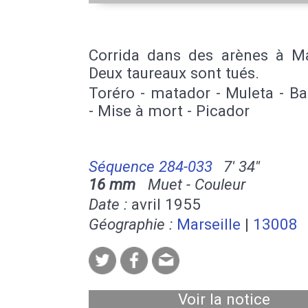
Corrida dans des arènes à Mar
Deux taureaux sont tués.
Toréro - matador - Muleta - Ba
- Mise à mort - Picador
Séquence 284-033
7' 34''
16 mm
Muet - Couleur
Date :
avril 1955
Géographie :
Marseille
|
13008
Voir la notice