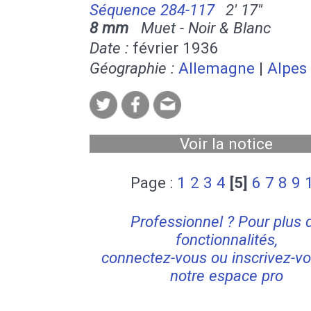
Séquence 284-117
2' 17''
8 mm
Muet - Noir & Blanc
Date :
février 1936
Géographie :
Allemagne
|
Alpes
Voir la notice
Page :
1
2
3
4
[5]
6
7
8
9
Professionnel ? Pour plus 
fonctionnalités,
connectez-vous ou inscrivez-vo
notre espace pro