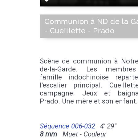
Communion à ND de la G
- Cueillette - Prado
Scène de communion à Notr
de-la-Garde. Les membres
famille indochinoise repart
l'escalier principal. Cueille
campagne. Jeux et baign
Prado. Une mère et son enfant.
Séquence 006-032
4' 29''
8 mm
Muet - Couleur