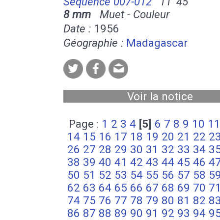
Séquence 007-012
11' 45''
8 mm
Muet - Couleur
Date :
1956
Géographie :
Madagascar
Voir la notice
Page :
1
2
3
4
[5]
6
7
8
9
10
1
14
15
16
17
18
19
20
21
22
2
26
27
28
29
30
31
32
33
34
3
38
39
40
41
42
43
44
45
46
4
50
51
52
53
54
55
56
57
58
5
62
63
64
65
66
67
68
69
70
7
74
75
76
77
78
79
80
81
82
8
86
87
88
89
90
91
92
93
94
9