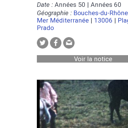
Date :
Années 50 | Années 60
Géographie :
Bouches-du-Rhône
Mer Méditerranée
|
13006
|
Pla
Prado
Voir la notice