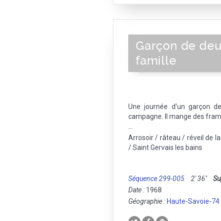
Garçon de deu
famille
Une journée d'un garçon de
campagne. Il mange des framb
...
Arrosoir / râteau / réveil de l
/ Saint Gervais les bains
Séquence 299-005
2' 36''
Su
Date :
1968
Géographie :
Haute-Savoie-74