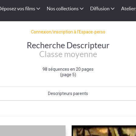
Déposez vos films
Nos collections
Diffusion
Atelier
Connexion/inscription à l'Espace-perso
Recherche Descripteur
Classe moyenne
98 séquences en 20 pages
(page 5)
Descripteurs parents
Catégorie sociale (de l'individu)
|
Individu et groupe social