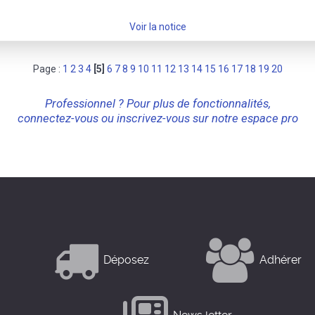
Voir la notice
Page :
1
2
3
4
[5]
6
7
8
9
10
11
12
13
14
15
16
17
18
19
20
Professionnel ? Pour plus de fonctionnalités,
connectez-vous ou inscrivez-vous sur notre espace pro
Déposez
Adhérer