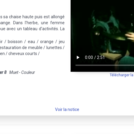
 sa chaise haute puis est allongé
change. Dans l'herbe, une femme
oue avec un tableau d'activités. La
oir / boisson / eau / orange / jeu
 restauration de meuble / lunettes /
ien / cheveux courts /
er 8
Muet - Couleur
Télécharger l
Voir la notice