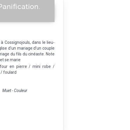
Panification.
à Cossignojouls, dans le lieu-
église d'un mariage d'un couple
riage du fils du cinéaste. Note
et se marie
our en pierre / mini robe /
/ foulard
Muet - Couleur