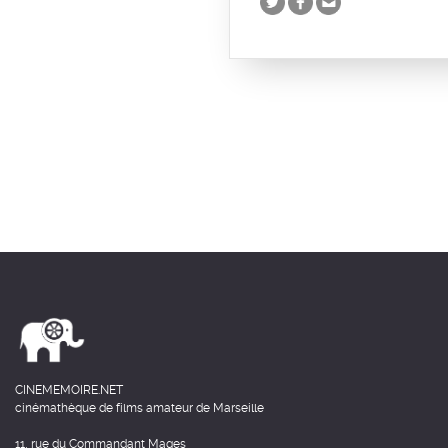
CINEMEMOIRE.NET
cinémathèque de films amateur de Marseille
11, rue du Commandant Mages