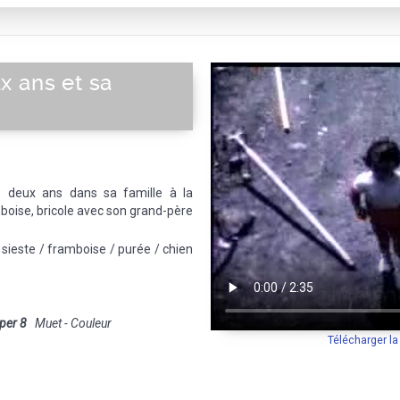
x ans et sa
 deux ans dans sa famille à la
oise, bricole avec son grand-père
a sieste / framboise / purée / chien
per 8
Muet - Couleur
Télécharger l