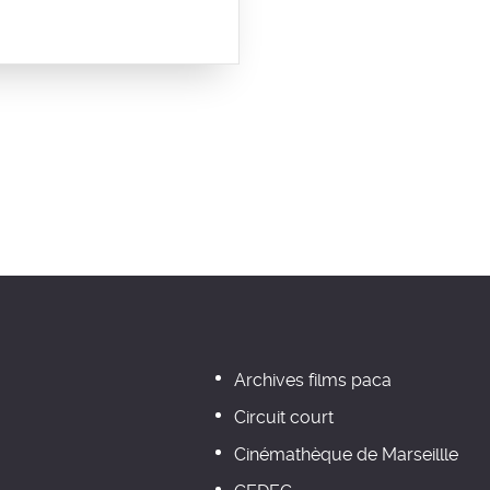
Archives films paca
Circuit court
Cinémathèque de Marseillle