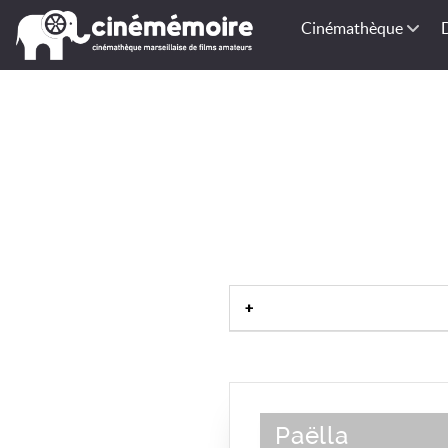
Cinémathèque
Paëlla