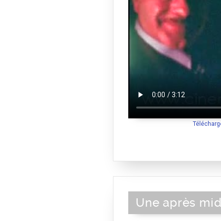
Télécharg
Une après mid