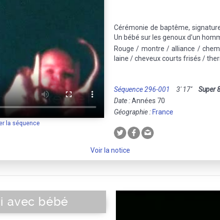
Cérémonie de baptême, signature 
Un bébé sur les genoux d'un homme
Rouge / montre / alliance / chemis
laine / cheveux courts frisés / th
Séquence 296-001
3' 17''
Super 
Date :
Années 70
Géographie :
France
er la séquence
Voir la notice
i avec bébé