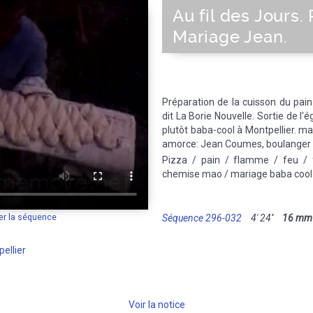
Au fil des Jours. 
Mariage Jean.
Préparation de la cuisson du pain 
dit La Borie Nouvelle. Sortie de l'
plutôt baba-cool à Montpellier. ma
amorce: Jean Coumes, boulanger 
Pizza / pain / flamme / feu / f
chemise mao / mariage baba cool 
er la séquence
Séquence 296-032
4' 24''
16 mm
ellier
Voir la notice