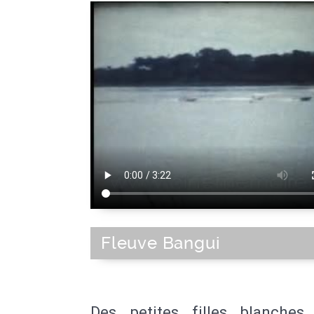
Fleuve Bangui
Des petites filles blanches