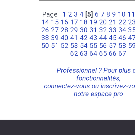
Page :
1
2
3
4
[5]
6
7
8
9
10
1
14
15
16
17
18
19
20
21
22
2
26
27
28
29
30
31
32
33
34
3
38
39
40
41
42
43
44
45
46
4
50
51
52
53
54
55
56
57
58
5
62
63
64
65
66
67
Professionnel ? Pour plus 
fonctionnalités,
connectez-vous ou inscrivez-vo
notre espace pro