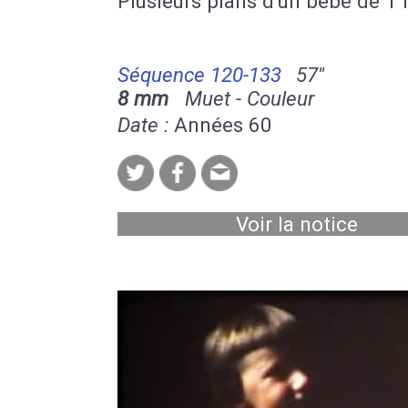
Plusieurs plans d'un bébé de 1 
Séquence 120-133
57''
8 mm
Muet - Couleur
Date :
Années 60
Voir la notice