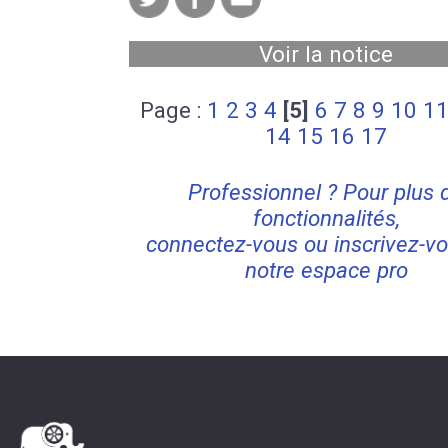
Voir la notice
Page :
1
2
3
4
[5]
6
7
8
9
10
1
14
15
16
17
Professionnel ? Pour plus 
fonctionnalités,
connectez-vous ou inscrivez-vo
notre espace pro