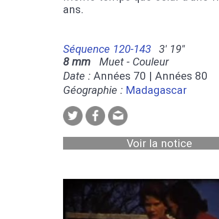
ans.
Séquence 120-143
3' 19''
8 mm
Muet - Couleur
Date :
Années 70 | Années 80
Géographie :
Madagascar
Voir la notice