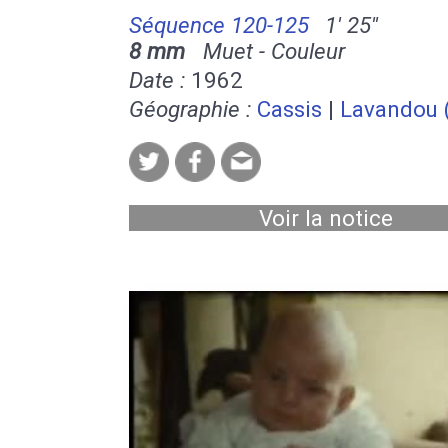
Séquence 120-125
1' 25''
8 mm
Muet - Couleur
Date :
1962
Géographie :
Cassis
|
Lavandou (
Voir la notice