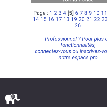
Page :
1
2
3
4
[5]
6
7
8
9
10
1
14
15
16
17
18
19
20
21
22
2
26
Professionnel ? Pour plus 
fonctionnalités,
connectez-vous ou inscrivez-vo
notre espace pro