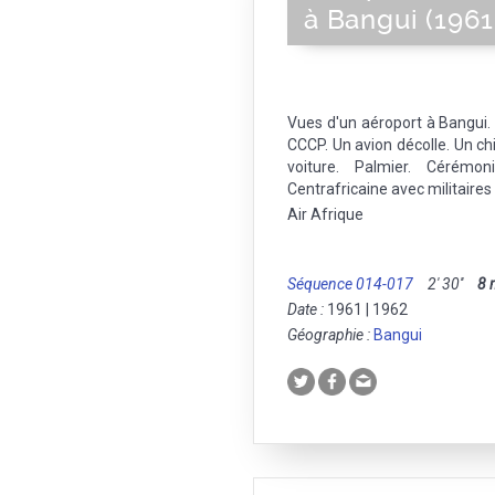
à Bangui (1961
Vues d'un aéroport à Bangui.
CCCP. Un avion décolle. Un ch
voiture. Palmier. Cérémon
Centrafricaine avec militaire
Air Afrique
Séquence 014-017
2' 30''
8
Date :
1961 | 1962
Géographie :
Bangui