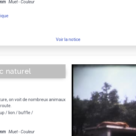
 mm
Muet - Couleur
rique
Voir la notice
c naturel
oiture, on voit de nombreux animaux
route.
up / lion / buffle /
 mm
Muet - Couleur