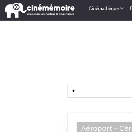
Cinémathèque
Aéroport - Cér