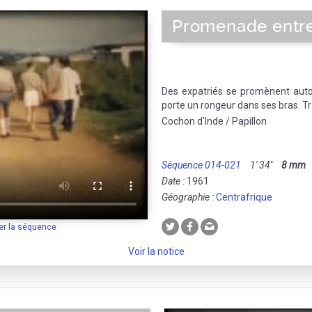
Promenade entre
Des expatriés se promènent autou
porte un rongeur dans ses bras. Tra
Cochon d'Inde / Papillon
Séquence 014-021
1' 34''
8 mm
M
Date :
1961
Géographie :
Centrafrique
er la séquence
Voir la notice