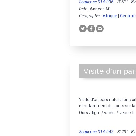
Séquence 014-036
3' 51''
8
Date :
Années 60
Géographie :
Afrique
|
Centraf
Visite d'un par
Visite d'un parc naturel en v
et notamment des ours sur la 
Ours / tigre / vache / veau / lo
Séquence 014-042
3' 23''
8