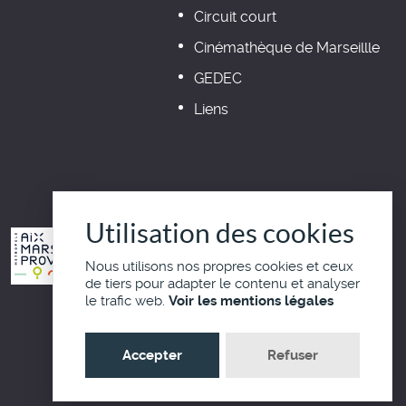
Circuit court
Cinémathèque de Marseillle
GEDEC
Liens
Utilisation des cookies
Nous utilisons nos propres cookies et ceux
de tiers pour adapter le contenu et analyser
le trafic web.
Voir les mentions légales
Haut de page
Accepter
Refuser