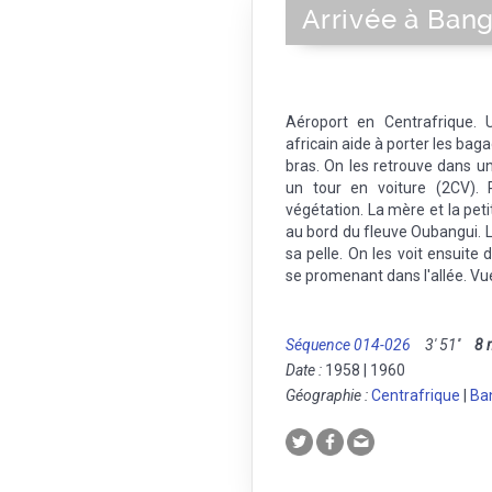
Arrivée à Bang
Aéroport en Centrafrique. 
africain aide à porter les baga
bras. On les retrouve dans un j
un tour en voiture (2CV). 
végétation. La mère et la peti
au bord du fleuve Oubangui. La
sa pelle. On les voit ensuite
se promenant dans l'allée. Vu
Séquence 014-026
3' 51''
8
Date :
1958 | 1960
Géographie :
Centrafrique
|
Ba