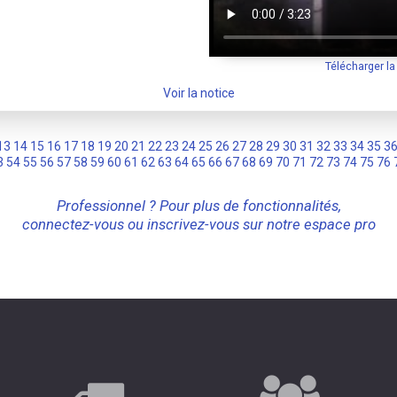
Télécharger l
Voir la notice
13
14
15
16
17
18
19
20
21
22
23
24
25
26
27
28
29
30
31
32
33
34
35
3
3
54
55
56
57
58
59
60
61
62
63
64
65
66
67
68
69
70
71
72
73
74
75
76
Professionnel ? Pour plus de fonctionnalités,
connectez-vous ou inscrivez-vous sur notre espace pro