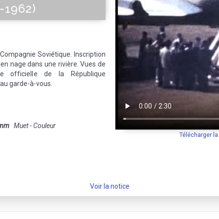
-1962)
 Compagnie Soviétique. Inscription
ien nage dans une rivière. Vues de
ie officielle de la République
s au garde-à-vous.
 mm
Muet - Couleur
Télécharger l
Voir la notice