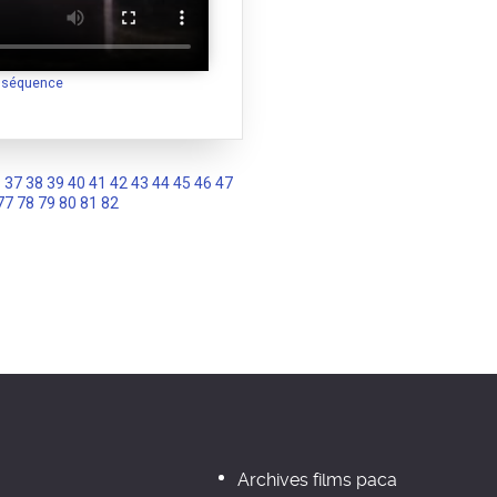
a séquence
6
37
38
39
40
41
42
43
44
45
46
47
77
78
79
80
81
82
Archives films paca