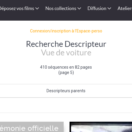
Déposez vos films
Nos collections
Diffusion
Atelier
Connexion/inscription à l'Espace-perso
Recherche Descripteur
Vue de voiture
410 séquences en 82 pages
(page 5)
Descripteurs parents
Prise de Vue
émonie officielle