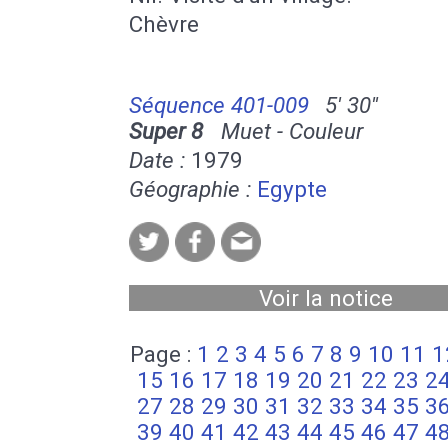
Chèvre
Séquence 401-009
5' 30''
Super 8
Muet - Couleur
Date :
1979
Géographie :
Egypte
Voir la notice
Page :
1
2
3
4
5
6
7
8
9
10
11
1
15
16
17
18
19
20
21
22
23
2
27
28
29
30
31
32
33
34
35
3
39
40
41
42
43
44
45
46
47
4