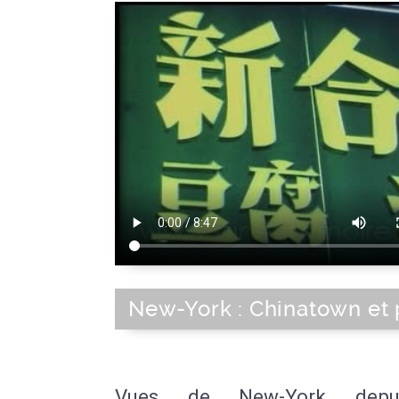
New-York : Chinatown et 
Vues de New-York depu