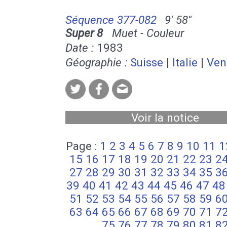
Séquence 377-082
9' 58''
Super 8
Muet - Couleur
Date :
1983
Géographie :
Suisse
|
Italie
|
Ven
Voir la notice
Page :
1
2
3
4
5
6
7
8
9
10
11
1
15
16
17
18
19
20
21
22
23
2
27
28
29
30
31
32
33
34
35
3
39
40
41
42
43
44
45
46
47
48
51
52
53
54
55
56
57
58
59
6
63
64
65
66
67
68
69
70
71
7
75
76
77
78
79
80
81
8