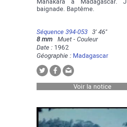
Manakara à Madagascar. J
baignade. Baptême.
Séquence 394-053
3' 46''
8 mm
Muet - Couleur
Date :
1962
Géographie :
Madagascar
Voir la notice