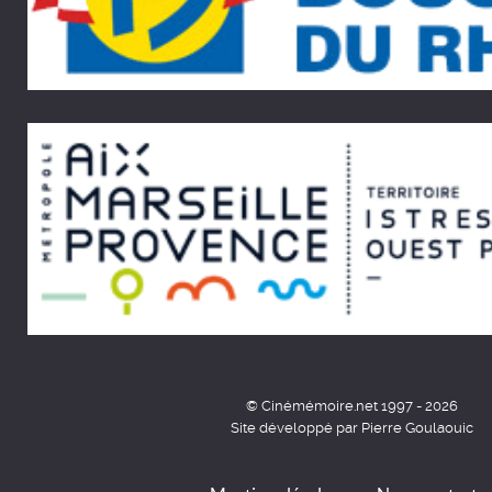
© Cinémémoire.net 1997 - 2026
Site développé par Pierre Goulaouic