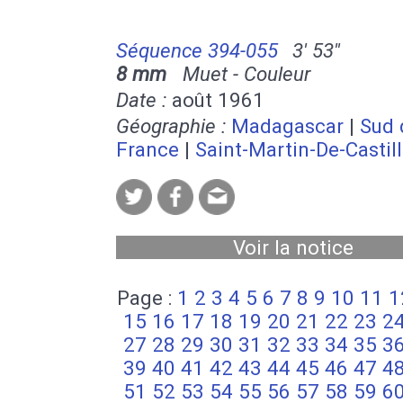
Séquence 394-055
3' 53''
8 mm
Muet - Couleur
Date :
août 1961
Géographie :
Madagascar
|
Sud 
France
|
Saint-Martin-De-Castil
Voir la notice
Page :
1
2
3
4
5
6
7
8
9
10
11
1
15
16
17
18
19
20
21
22
23
2
27
28
29
30
31
32
33
34
35
3
39
40
41
42
43
44
45
46
47
4
51
52
53
54
55
56
57
58
59
6