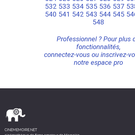
532
533
534
535
536
537
53
540
541
542
543
544
545
54
548
Professionnel ? Pour plus 
fonctionnalités,
connectez-vous ou inscrivez-vo
notre espace pro
CINEMEMOIRE.NET