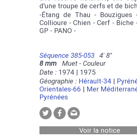
d'une troupe de cerfs et de bic
-Étang de Thau - Bouzigues 
Collioure - Chien - Cerf - Biche 
GP - PANO -
Séquence 385-053
4' 8''
8 mm
Muet - Couleur
Date :
1974 | 1975
Géographie :
Hérault-34
|
Pyrén
Orientales-66
|
Mer Méditerran
Pyrénées
Voir la notice