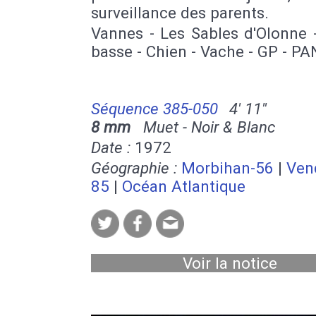
surveillance des parents.
Vannes - Les Sables d'Olonne 
basse - Chien - Vache - GP - PA
Séquence 385-050
4' 11''
8 mm
Muet - Noir & Blanc
Date :
1972
Géographie :
Morbihan-56
|
Ven
85
|
Océan Atlantique
Voir la notice