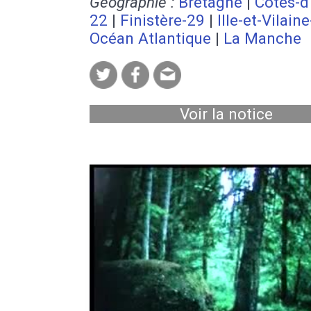
Géographie :
Bretagne
|
Côtes-d
22
|
Finistère-29
|
Ille-et-Vilain
Océan Atlantique
|
La Manche
Voir la notice