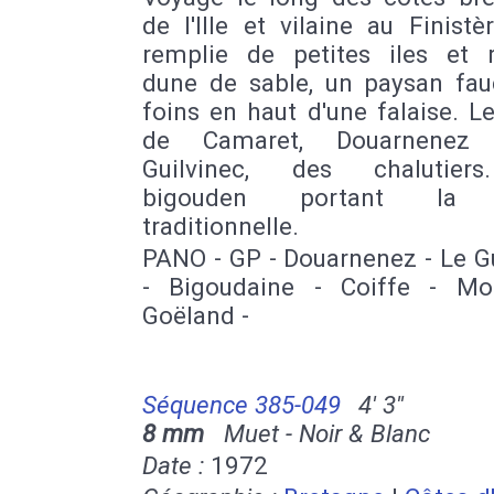
de l'Ille et vilaine au Finistè
remplie de petites iles et r
dune de sable, un paysan fau
foins en haut d'une falaise. L
de Camaret, Douarnenez
Guilvinec, des chalutier
bigouden portant la c
traditionnelle.
PANO - GP - Douarnenez - Le G
- Bigoudaine - Coiffe - Mo
Goëland -
Séquence 385-049
4' 3''
8 mm
Muet - Noir & Blanc
Date :
1972