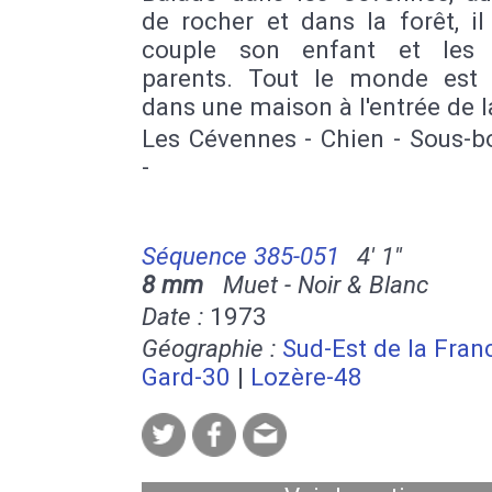
de rocher et dans la forêt, i
couple son enfant et les 
parents. Tout le monde est i
dans une maison à l'entrée de l
Les Cévennes - Chien - Sous-b
-
Séquence 385-051
4' 1''
8 mm
Muet - Noir & Blanc
Date :
1973
Géographie :
Sud-Est de la Fran
Gard-30
|
Lozère-48