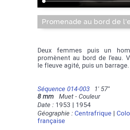
Promenade au bord de l'
Deux femmes puis un ho
promènent au bord de l'eau. V
le fleuve agité, puis un barrage.
Séquence 014-003
1' 57''
8 mm
Muet - Couleur
Date :
1953 | 1954
Géographie :
Centrafrique
|
Colo
française