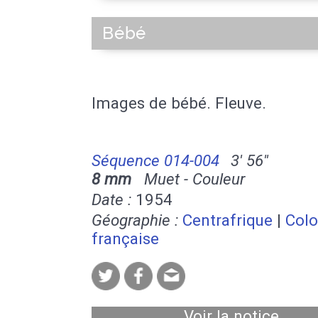
Bébé
Images de bébé. Fleuve.
Séquence 014-004
3' 56''
8 mm
Muet - Couleur
Date :
1954
Géographie :
Centrafrique
|
Colo
française
Voir la notice