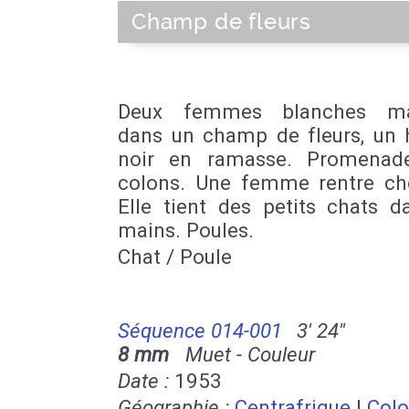
Champ de fleurs
Deux femmes blanches ma
dans un champ de fleurs, u
noir en ramasse. Promenad
colons. Une femme rentre che
Elle tient des petits chats d
mains. Poules.
Chat / Poule
Séquence 014-001
3' 24''
8 mm
Muet - Couleur
Date :
1953
Géographie :
Centrafrique
|
Colo