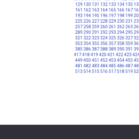
129
130
131
132
133
134
135
13
161
162
163
164
165
166
167
16
193
194
195
196
197
198
199
20
225
226
227
228
229
230
231
23
257
258
259
260
261
262
263
26
289
290
291
292
293
294
295
29
321
322
323
324
325
326
327
32
353
354
355
356
357
358
359
36
385
386
387
388
389
390
391
39
417
418
419
420
421
422
423
42
449
450
451
452
453
454
455
45
481
482
483
484
485
486
487
48
513
514
515
516
517
518
519
52