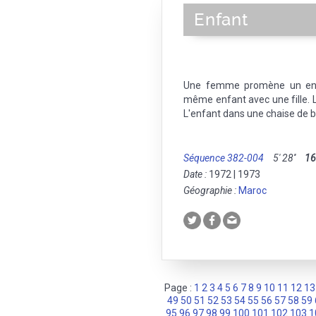
Enfant
Une femme promène un enfa
même enfant avec une fille.
L'enfant dans une chaise de 
Séquence 382-004
5' 28''
1
Date :
1972 | 1973
Géographie :
Maroc
Page :
1
2
3
4
5
6
7
8
9
10
11
12
13
49
50
51
52
53
54
55
56
57
58
59
95
96
97
98
99
100
101
102
103
1