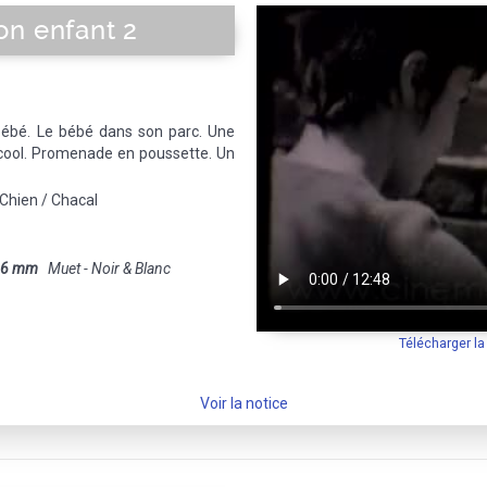
on enfant 2
bébé. Le bébé dans son parc. Une
a-cool. Promenade en poussette. Un
 Chien / Chacal
16 mm
Muet - Noir & Blanc
Télécharger l
Voir la notice