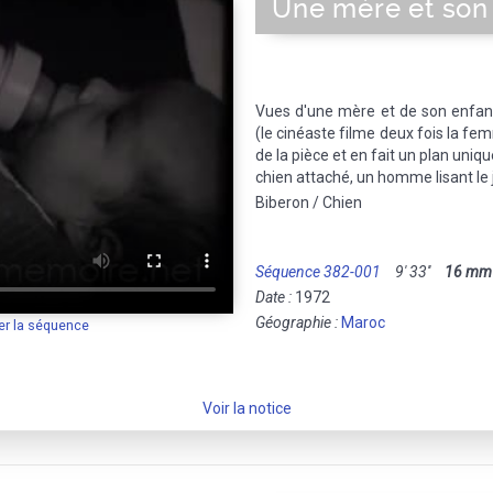
Une mère et son
Vues d'une mère et de son enfant,
(le cinéaste filme deux fois la fe
de la pièce et en fait un plan uniq
chien attaché, un homme lisant le j
Biberon / Chien
Séquence 382-001
9' 33''
16 mm
Date :
1972
Géographie :
Maroc
er la séquence
Voir la notice