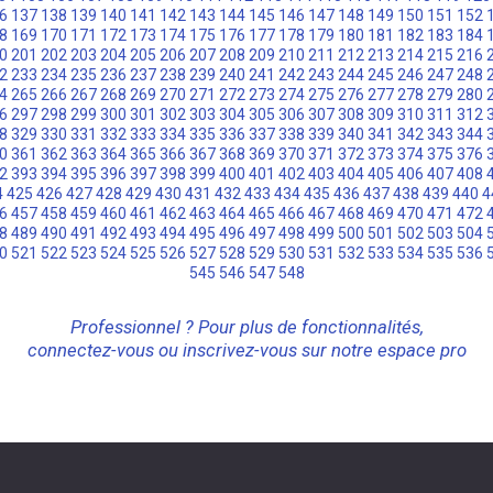
6
137
138
139
140
141
142
143
144
145
146
147
148
149
150
151
152
8
169
170
171
172
173
174
175
176
177
178
179
180
181
182
183
184
0
201
202
203
204
205
206
207
208
209
210
211
212
213
214
215
216
2
233
234
235
236
237
238
239
240
241
242
243
244
245
246
247
248
4
265
266
267
268
269
270
271
272
273
274
275
276
277
278
279
280
6
297
298
299
300
301
302
303
304
305
306
307
308
309
310
311
312
8
329
330
331
332
333
334
335
336
337
338
339
340
341
342
343
344
0
361
362
363
364
365
366
367
368
369
370
371
372
373
374
375
376
2
393
394
395
396
397
398
399
400
401
402
403
404
405
406
407
408
4
425
426
427
428
429
430
431
432
433
434
435
436
437
438
439
440
4
6
457
458
459
460
461
462
463
464
465
466
467
468
469
470
471
472
8
489
490
491
492
493
494
495
496
497
498
499
500
501
502
503
504
0
521
522
523
524
525
526
527
528
529
530
531
532
533
534
535
536
545
546
547
548
Professionnel ? Pour plus de fonctionnalités,
connectez-vous ou inscrivez-vous sur notre espace pro