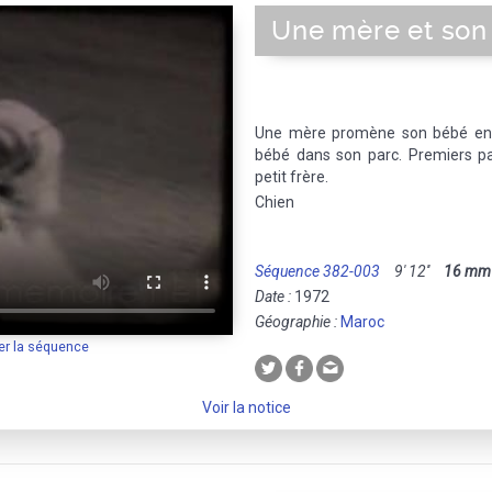
Une mère et son 
Une mère promène son bébé en p
bébé dans son parc. Premiers pas
petit frère.
Chien
Séquence 382-003
9' 12''
16 mm
Date :
1972
Géographie :
Maroc
er la séquence
Voir la notice