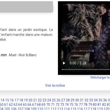
nt dans un jardin exotique. Le
 L'enfant marche dans une maison.
bébé.
6 mm
Muet - Noir & Blanc
Télécharger l
Voir la notice
14
15
16
17
18
19
20
21
22
23
24
25
26
27
28
29
30
31
32
33
34
35
36
3
60
61
62
63
64
65
66
67
68
69
70
71
72
73
74
75
76
77
78
79
80
81
82
8
04
105
106
107
108
109
110
111
112
113
114
115
116
117
118
119
120