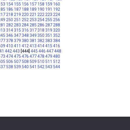
153
154
155
156
157
158
159
160
185
186
187
188
189
190
191
192
217
218
219
220
221
222
223
224
249
250
251
252
253
254
255
256
281
282
283
284
285
286
287
288
313
314
315
316
317
318
319
320
345
346
347
348
349
350
351
352
377
378
379
380
381
382
383
384
409
410
411
412
413
414
415
416
41
442
443
[444]
445
446
447
448
473
474
475
476
477
478
479
480
505
506
507
508
509
510
511
512
537
538
539
540
541
542
543
544