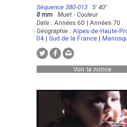
Séquence 380-013
5' 40''
8 mm
Muet - Couleur
Date :
Années 60 | Années 70
Géographie :
Alpes-de-Haute-Pr
04
|
Sud de la France
|
Manosq
Voir la notice