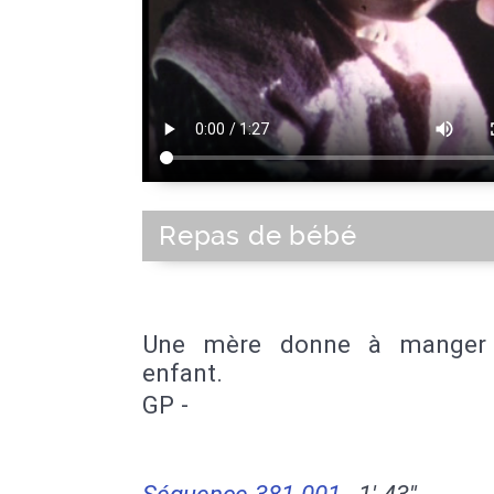
Repas de bébé
Une mère donne à manger
enfant.
GP -
Séquence 381-001
1' 43''