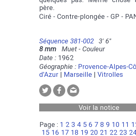
père.
Ciré - Contre-plongée - GP - PA
Séquence 381-002
3' 6''
8 mm
Muet - Couleur
Date :
1962
Géographie :
Provence-Alpes-Cô
d'Azur
|
Marseille
|
Vitrolles
Voir la notice
Page :
1
2
3
4
5
6
7
8
9
10
11
1
15
16
17
18
19
20
21
22
23
2