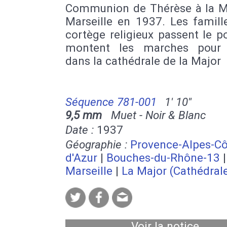
Communion de Thérèse à la M
Marseille en 1937. Les famill
cortège religieux passent le po
montent les marches pour 
dans la cathédrale de la Major
Séquence 781-001
1' 10''
9,5 mm
Muet - Noir & Blanc
Date :
1937
Géographie :
Provence-Alpes-Cô
d'Azur
|
Bouches-du-Rhône-13
|
Marseille
|
La Major (Cathédral
Voir la notice