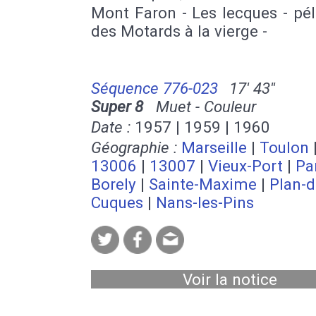
Mont Faron - Les lecques - pé
des Motards à la vierge -
Séquence 776-023
17' 43''
Super 8
Muet - Couleur
Date :
1957 | 1959 | 1960
Géographie :
Marseille
|
Toulon
13006
|
13007
|
Vieux-Port
|
Pa
Borely
|
Sainte-Maxime
|
Plan-d
Cuques
|
Nans-les-Pins
Voir la notice