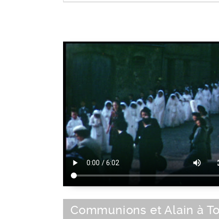
Tenue
|
Habillement
|
Parure
Communions et Alain à T