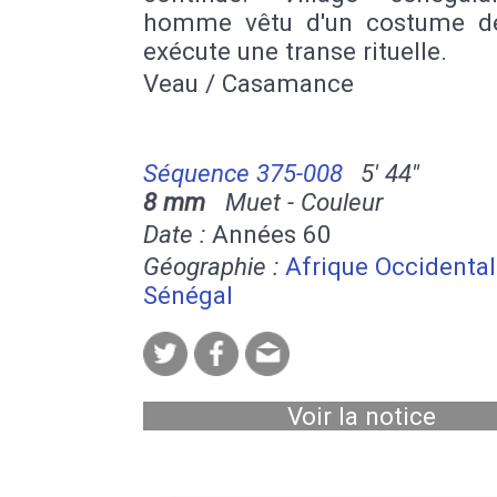
homme vêtu d'un costume de
exécute une transe rituelle.
Veau / Casamance
Séquence 375-008
5' 44''
8 mm
Muet - Couleur
Date :
Années 60
Géographie :
Afrique Occidenta
Sénégal
Voir la notice