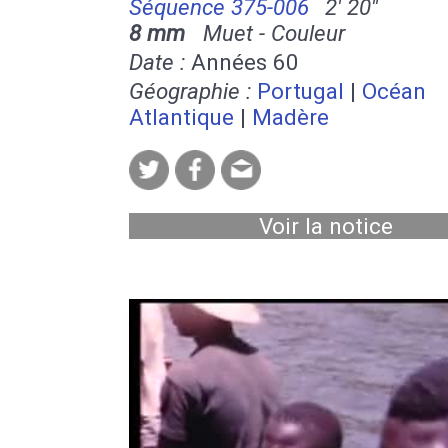
Séquence 375-006
2' 20''
8 mm
Muet - Couleur
Date :
Années 60
Géographie :
Portugal
|
Océan
Atlantique
|
Madère
Voir la notice