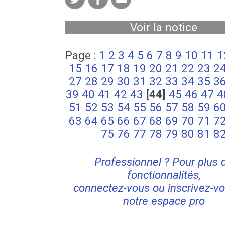
Voir la notice
Page :
1
2
3
4
5
6
7
8
9
10
11
1
15
16
17
18
19
20
21
22
23
2
27
28
29
30
31
32
33
34
35
3
39
40
41
42
43
[44]
45
46
47
4
51
52
53
54
55
56
57
58
59
6
63
64
65
66
67
68
69
70
71
7
75
76
77
78
79
80
81
8
Professionnel ? Pour plus 
fonctionnalités,
connectez-vous ou inscrivez-vo
notre espace pro