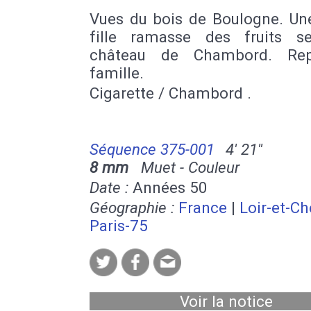
Vues du bois de Boulogne. Une
fille ramasse des fruits s
château de Chambord. Re
famille.
Cigarette / Chambord .
Séquence 375-001
4' 21''
8 mm
Muet - Couleur
Date :
Années 50
Géographie :
France
|
Loir-et-Ch
Paris-75
Voir la notice