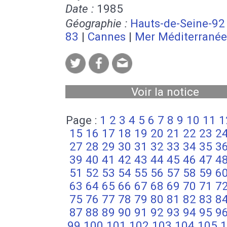
Date :
1985
Géographie :
Hauts-de-Seine-92
83
|
Cannes
|
Mer Méditerranée
Voir la notice
Page :
1
2
3
4
5
6
7
8
9
10
11
1
15
16
17
18
19
20
21
22
23
2
27
28
29
30
31
32
33
34
35
3
39
40
41
42
43
44
45
46
47
4
51
52
53
54
55
56
57
58
59
6
63
64
65
66
67
68
69
70
71
7
75
76
77
78
79
80
81
82
83
8
87
88
89
90
91
92
93
94
95
9
99
100
101
102
103
104
105
1