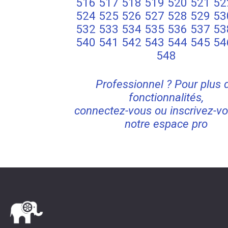
516
517
518
519
520
521
52
524
525
526
527
528
529
53
532
533
534
535
536
537
53
540
541
542
543
544
545
54
548
Professionnel ? Pour plus 
fonctionnalités,
connectez-vous ou inscrivez-vo
notre espace pro