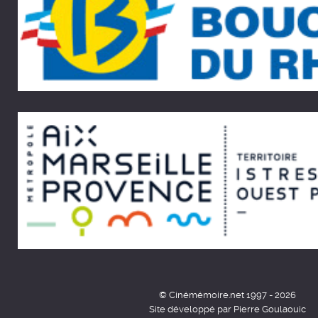
© Cinémémoire.net 1997 - 2026
Site développé par Pierre Goulaouic