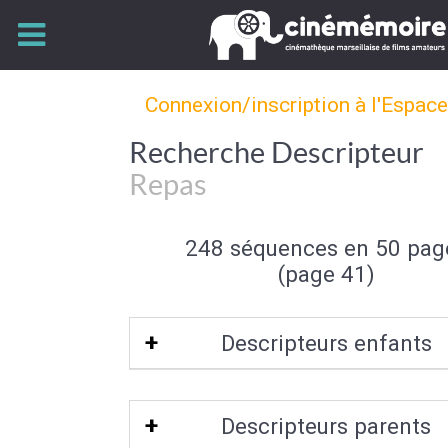
Connexion/inscription à l'Espac
Recherche Descripteur
Repas
248 séquences en 50 pag
(page 41)
Descripteurs enfants
Déjeuner
|
Souper
|
Petit déjeuner
|
Descripteurs parents
d'enfant
|
Barbecue
|
Méchoui
|
Goûter