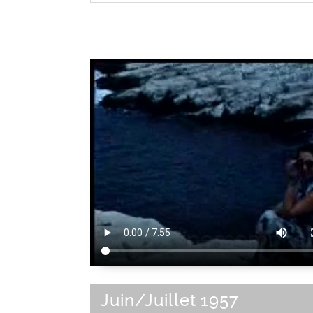
Tétée au sein
|
Tétée au biberon
|
T
Alimentation
Juin/Juillet 1957