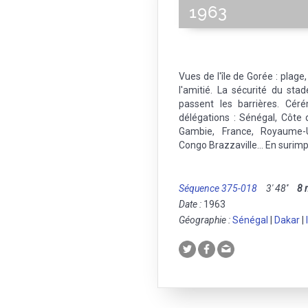
1963
Vues de l'île de Gorée : plage
l'amitié. La sécurité du sta
passent les barrières. Cér
délégations : Sénégal, Côte 
Gambie, France, Royaume-U
Congo Brazzaville... En suri
Séquence 375-018
3' 48''
8
Date :
1963
Géographie :
Sénégal
|
Dakar
|