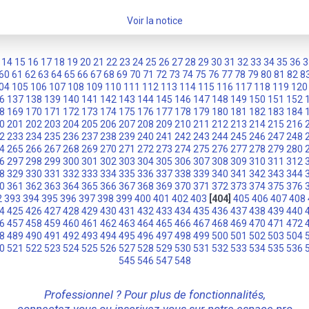
Voir la notice
14
15
16
17
18
19
20
21
22
23
24
25
26
27
28
29
30
31
32
33
34
35
36
3
60
61
62
63
64
65
66
67
68
69
70
71
72
73
74
75
76
77
78
79
80
81
82
8
04
105
106
107
108
109
110
111
112
113
114
115
116
117
118
119
120
6
137
138
139
140
141
142
143
144
145
146
147
148
149
150
151
152
8
169
170
171
172
173
174
175
176
177
178
179
180
181
182
183
184
0
201
202
203
204
205
206
207
208
209
210
211
212
213
214
215
216
2
233
234
235
236
237
238
239
240
241
242
243
244
245
246
247
248
4
265
266
267
268
269
270
271
272
273
274
275
276
277
278
279
280
6
297
298
299
300
301
302
303
304
305
306
307
308
309
310
311
312
8
329
330
331
332
333
334
335
336
337
338
339
340
341
342
343
344
0
361
362
363
364
365
366
367
368
369
370
371
372
373
374
375
376
2
393
394
395
396
397
398
399
400
401
402
403
[404]
405
406
407
408
4
425
426
427
428
429
430
431
432
433
434
435
436
437
438
439
440
6
457
458
459
460
461
462
463
464
465
466
467
468
469
470
471
472
8
489
490
491
492
493
494
495
496
497
498
499
500
501
502
503
504
0
521
522
523
524
525
526
527
528
529
530
531
532
533
534
535
536
545
546
547
548
Professionnel ? Pour plus de fonctionnalités,