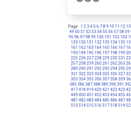
Page :
1
2
3
4
5
6
7
8
9
10
11
12
13
49
50
51
52
53
54
55
56
57
58
59
95
96
97
98
99
100
101
102
103
1
129
130
131
132
133
134
135
13
161
162
163
164
165
166
167
16
193
194
195
196
197
198
199
20
225
226
227
228
229
230
231
23
257
258
259
260
261
262
263
26
289
290
291
292
293
294
295
29
321
322
323
324
325
326
327
32
353
354
355
356
357
358
359
36
385
386
387
388
389
390
391
39
417
418
419
420
421
422
423
42
449
450
451
452
453
454
455
45
481
482
483
484
485
486
487
48
513
514
515
516
517
518
519
52