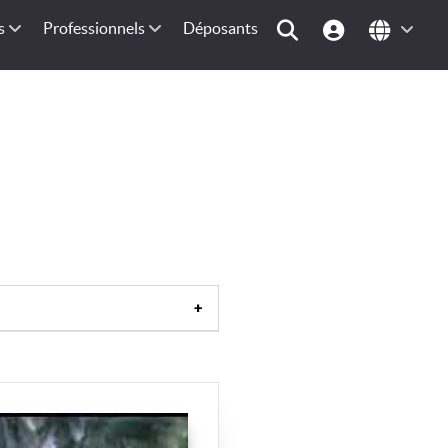
s
Professionnels
Déposants