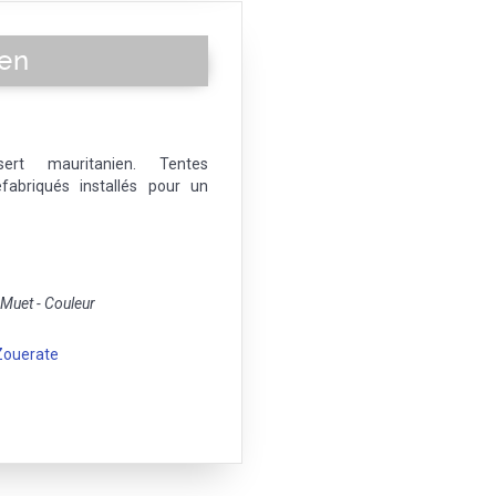
ien
rt mauritanien. Tentes
éfabriqués installés pour un
uet - Couleur
Zouerate