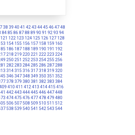
7
38
39
40
41
42
43
44
45
46
47
48
3
84
85
86
87
88
89
90
91
92
93
94
121
122
123
124
125
126
127
128
153
154
155
156
157
158
159
160
185
186
187
188
189
190
191
192
217
218
219
220
221
222
223
224
249
250
251
252
253
254
255
256
281
282
283
284
285
286
287
288
313
314
315
316
317
318
319
320
345
346
347
348
349
350
351
352
377
378
379
380
381
382
383
384
409
410
411
412
413
414
415
416
441
442
443
444
445
446
447
448
473
474
475
476
477
478
479
480
505
506
507
508
509
510
511
512
537
538
539
540
541
542
543
544