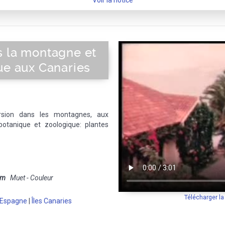
Voir la notice
s la montagne et
ue aux Canaries
rsion dans les montagnes, aux
 botanique et zoologique: plantes
mm
Muet - Couleur
Télécharger l
Espagne
|
Îles Canaries