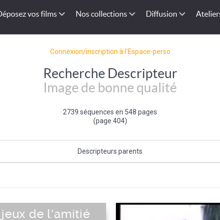
Déposez vos films
Nos collections
Diffusion
Atelier
Connexion/inscription à l'Espace-perso
Recherche Descripteur
Image de bonne qualité
2739 séquences en 548 pages
(page 404)
Descripteurs parents
Qualité de l'image
jeux de l'amitié