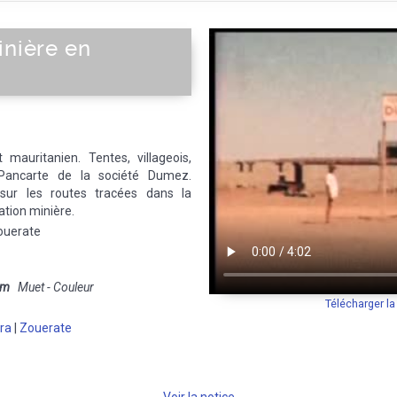
inière en
mauritanien. Tentes, villageois,
 Pancarte de la société Dumez.
ur les routes tracées dans la
ation minière.
ouerate
mm
Muet - Couleur
Télécharger l
ra
|
Zouerate