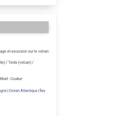
lage et excursion sur le volcan
île) / Teide (volcan) /
uet - Couleur
agne
|
Océan Atlantique
|
Îles