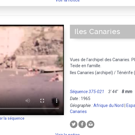
Voir la notice
Iles Canaries
Vues de l'archipel des Canaries. P
Teide en famille.
Iles Canaries (archipel) / Ténérife (
Séquence 375-021
3' 44''
8 mm
M
Date :
1965
Géographie :
Afrique du Nord
|
Esp
Canaries
er la séquence