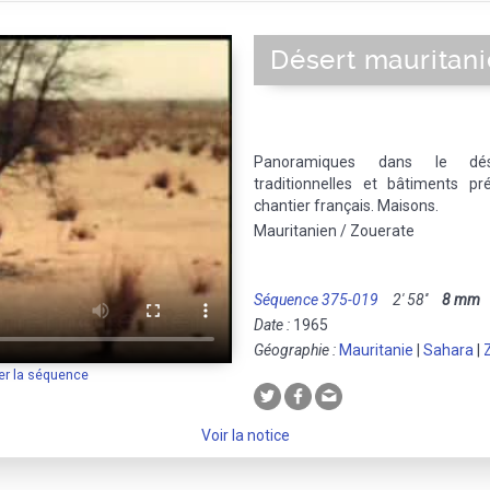
Désert mauritan
Panoramiques dans le dése
traditionnelles et bâtiments pr
chantier français. Maisons.
Mauritanien / Zouerate
Séquence 375-019
2' 58''
8 mm
M
Date :
1965
Géographie :
Mauritanie
|
Sahara
|
er la séquence
Voir la notice