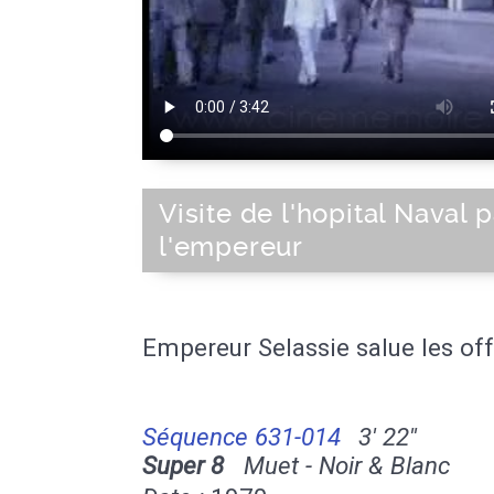
Visite de l'hopital Naval p
l'empereur
Empereur Selassie salue les off
Séquence 631-014
3' 22''
Super 8
Muet - Noir & Blanc