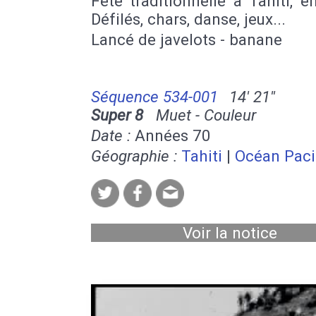
Fête traditionnelle à Tahiti, en 
Défilés, chars, danse, jeux...
Lancé de javelots - banane
Séquence 534-001
14' 21''
Super 8
Muet - Couleur
Date :
Années 70
Géographie :
Tahiti
|
Océan Paci
Voir la notice