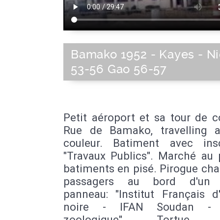
Bamako 1952 - Kayes - Ni
53-56 Gao 56-57
Petit aéroport et sa tour de c
Rue de Bamako, travelling 
couleur. Batiment avec insc
"Travaux Publics". Marché au 
batiments en pisé. Pirogue ch
passagers au bord d'un f
panneau: "Institut Français d
noire - IFAN Soudan - 
zoologique". Tortue g