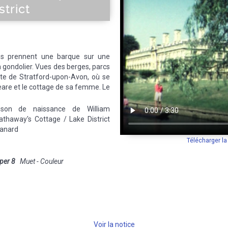
strict
s prennent une barque sur une
un gondolier. Vues des berges, parcs
site de Stratford-upon-Avon, où se
are et le cottage de sa femme. Le
ison de naissance de William
athaway's Cottage / Lake District
Canard
Télécharger l
per 8
Muet - Couleur
Voir la notice