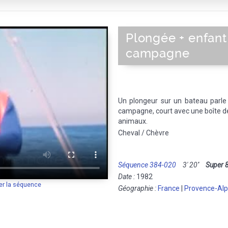
Plongée + enfant
campagne
Un plongeur sur un bateau parle 
campagne, court avec une boîte de 
animaux.
Cheval / Chèvre
Séquence 384-020
3' 20''
Super 
Date :
1982
er la séquence
Géographie :
France
|
Provence-Alp