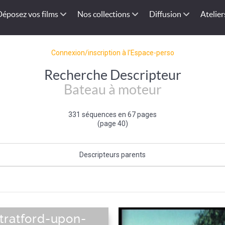
Déposez vos films
Nos collections
Diffusion
Atelier
Connexion/inscription à l'Espace-perso
Recherche Descripteur
Bateau à moteur
331 séquences en 67 pages
(page 40)
Descripteurs parents
Caractéristique du bateau
|
Bateau
tratford-upon-