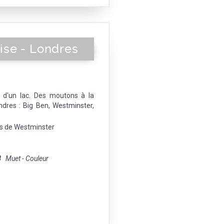
se - Londres
s d'un lac. Des moutons à la
ndres : Big Ben, Westminster,
is de Westminster
8
Muet - Couleur