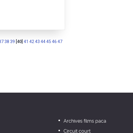
37
38
39
[40]
41
42
43
44
45
46
47
Archives films paca
Circuit court