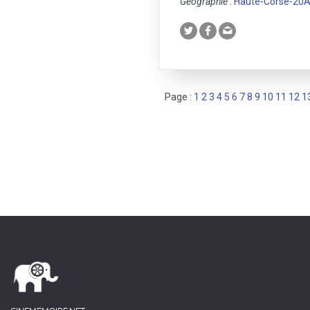
Géographie :
Haute-Corse-20
Page :
1
2
3
4
5
6
7
8
9
10
11
12
1