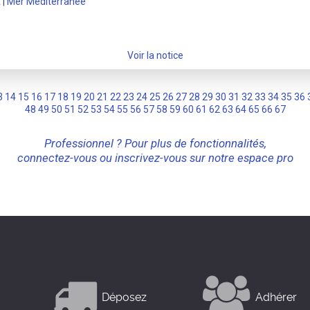
A
|
Mer Méditerranée
Voir la notice
3
14
15
16
17
18
19
20
21
22
23
24
25
26
27
28
29
30
31
32
33
34
35
36
48
49
50
51
52
53
54
55
56
57
58
59
60
61
62
63
64
65
66
67
Professionnel ? Pour plus de fonctionnalités,
connectez-vous ou inscrivez-vous sur notre espace pro
Déposez
Adhérer