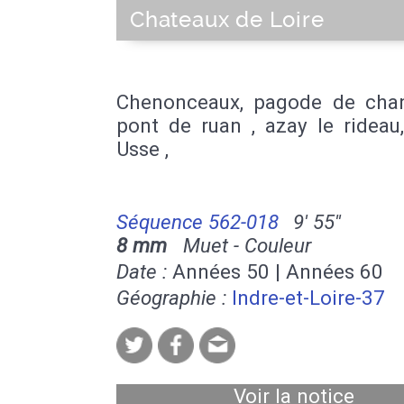
Chateaux de Loire
Chenonceaux, pagode de chan
pont de ruan , azay le rideau
Usse ,
Séquence 562-018
9' 55''
8 mm
Muet - Couleur
Date :
Années 50 | Années 60
Géographie :
Indre-et-Loire-37
Voir la notice