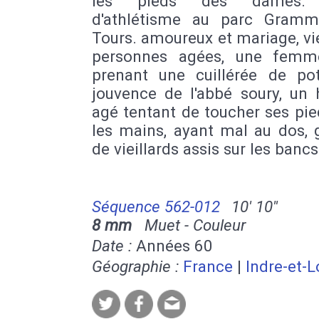
les pieds des dames. 
d'athlétisme au parc Gram
Tours. amoureux et mariage, vie
personnes agées, une femm
prenant une cuillérée de po
jouvence de l'abbé soury, u
agé tentant de toucher ses pi
les mains, ayant mal au dos, 
de vieillards assis sur les bancs
Séquence 562-012
10' 10''
8 mm
Muet - Couleur
Date :
Années 60
Géographie :
France
|
Indre-et-L