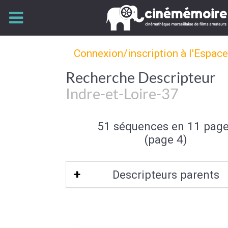
Connexion/inscription à l'Espac
Recherche Descripteur
Indre-et-Loire-37
51 séquences en 11 pag
(page 4)
Descripteurs parents
Centre
|
Centre Ouest de la France
|
Europe de l'Ouest
|
Union Européenne