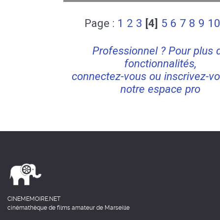
Page :
1
2
3
[4]
5
6
7
8
9
1
Professionnel ? Pour plus 
fonctionnalités,
connectez-vous ou inscrivez-vo
notre espace pro
CINEMEMOIRE.NET
cinémathèque de films amateur de Marseille