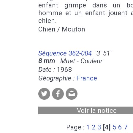
enfant grimpe dans un bo
homme et un enfant jouent 
chien.
Chien / Mouton
Séquence 362-004
3' 51''
8 mm
Muet - Couleur
Date :
1968
Géographie :
France
Voir la notice
Page :
1
2
3
[4]
5
6
7