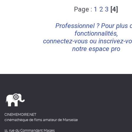
Page :
1
2
3
[4]
Professionnel ? Pour plus 
fonctionnalités,
connectez-vous ou inscrivez-vo
notre espace pro
CINEMEMOIRE.NET
cinémathèque de films amateur de Marseille
11, rue du Commandant Mages