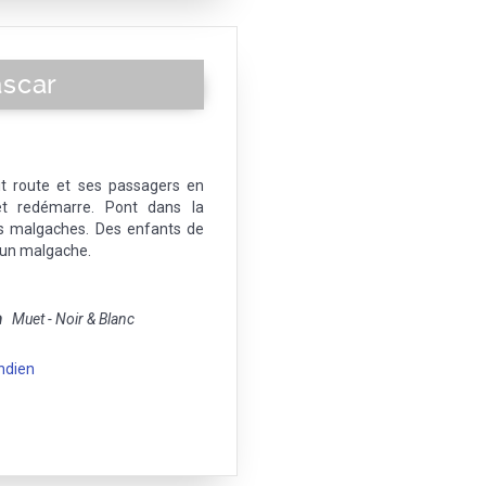
scar
it route et ses passagers en
t redémarre. Pont dans la
es malgaches. Des enfants de
r un malgache.
m
Muet - Noir & Blanc
ndien