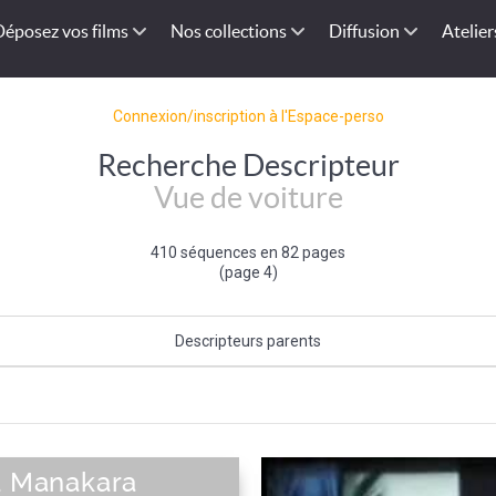
Déposez vos films
Nos collections
Diffusion
Atelier
Connexion/inscription à l'Espace-perso
Recherche Descripteur
Vue de voiture
410 séquences en 82 pages
(page 4)
Descripteurs parents
Prise de Vue
 à Manakara