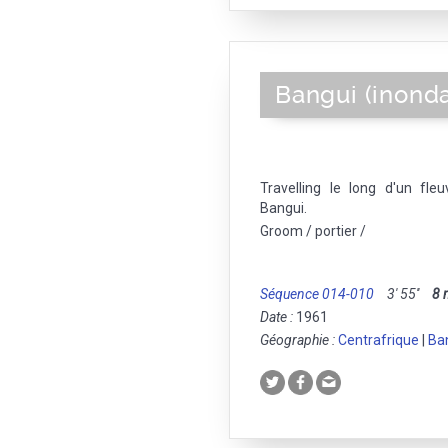
Bangui (inonda
Travelling le long d'un fle
Bangui.
Groom / portier /
Séquence 014-010
3' 55''
8
Date :
1961
Géographie :
Centrafrique
|
Ba