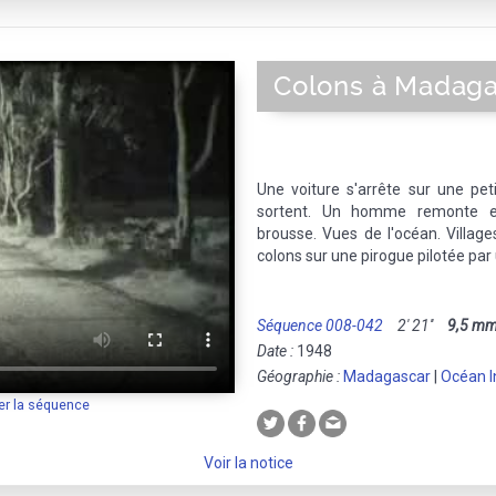
Colons à Madaga
Une voiture s'arrête sur une pet
sortent. Un homme remonte e
brousse. Vues de l'océan. Villag
colons sur une pirogue pilotée pa
Séquence 008-042
2' 21''
9,5 m
Date :
1948
Géographie :
Madagascar
|
Océan I
er la séquence
Voir la notice