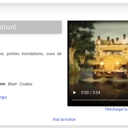
tion)
uve, petites inondations, vues de
 mm
Muet - Couleur
ngui
Télécharger l
Voir la notice