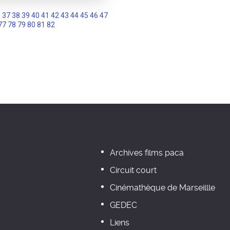
6
37
38
39
40
41
42
43
44
45
46
47
77
78
79
80
81
82
Archives films paca
Circuit court
Cinémathèque de Marseillle
GEDEC
Liens