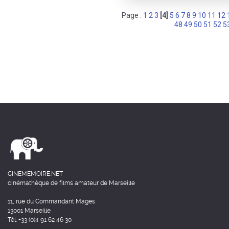
Page :
1
2
3
[4]
5
6
7
8
9
10
11
12
48
49
50
51
52
5
CINEMEMOIRE.NET
cinémathèque de films amateur de Marseille
11, rue du Commandant Mages
13001 Marseille
Tél: +33 (0)4 91 62 46 30