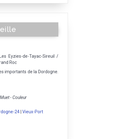
eille
Les Eyzies-de-Tayac-Sireuil /
Grand Roc
tes importants de la Dordogne.
uet - Couleur
rdogne-24
|
Vieux-Port