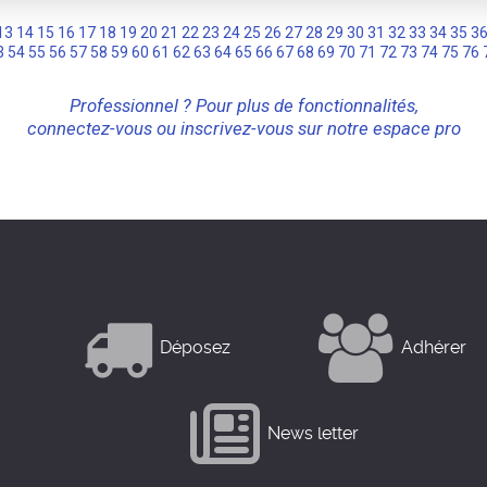
13
14
15
16
17
18
19
20
21
22
23
24
25
26
27
28
29
30
31
32
33
34
35
3
3
54
55
56
57
58
59
60
61
62
63
64
65
66
67
68
69
70
71
72
73
74
75
76
Professionnel ? Pour plus de fonctionnalités,
connectez-vous ou inscrivez-vous sur notre espace pro
Déposez
Adhérer
News letter