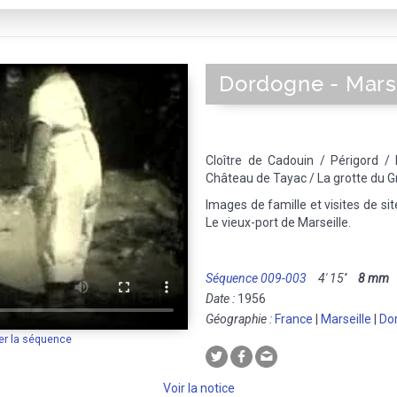
Dordogne - Mars
Cloître de Cadouin / Périgord / 
Château de Tayac / La grotte du 
Images de famille et visites de si
Le vieux-port de Marseille.
Séquence 009-003
4' 15''
8 mm
M
Date :
1956
Géographie :
France
|
Marseille
|
Do
er la séquence
Voir la notice