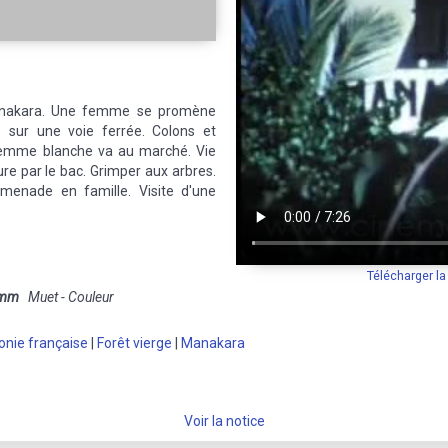
anakara. Une femme se promène
s sur une voie ferrée. Colons et
 femme blanche va au marché. Vie
ure par le bac. Grimper aux arbres.
omenade en famille. Visite d'une
Télécharger l
 mm
Muet - Couleur
onie française
|
Forêt vierge
|
Manakara
Voir la notice