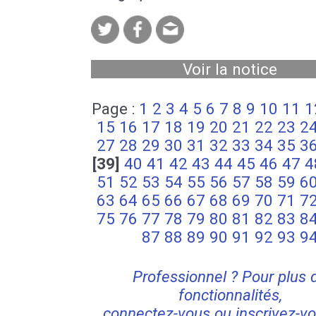
Voir la notice
Page :
1
2
3
4
5
6
7
8
9
10
11
1
15
16
17
18
19
20
21
22
23
2
27
28
29
30
31
32
33
34
35
3
[39]
40
41
42
43
44
45
46
47
4
51
52
53
54
55
56
57
58
59
6
63
64
65
66
67
68
69
70
71
7
75
76
77
78
79
80
81
82
83
8
87
88
89
90
91
92
93
9
Professionnel ? Pour plus 
fonctionnalités,
connectez-vous ou inscrivez-vo