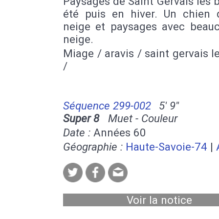
Paysages de Saint Gervais les 
été puis en hiver. Un chien 
neige et paysages avec beau
neige.
Miage / aravis / saint gervais l
/
Séquence 299-002
5' 9''
Super 8
Muet - Couleur
Date :
Années 60
Géographie :
Haute-Savoie-74
|
Voir la notice