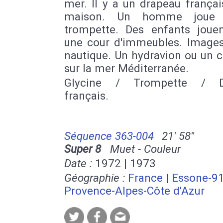
mer. Il y a un drapeau françai
maison. Un homme joue
trompette. Des enfants joue
une cour d'immeubles. Images
nautique. Un hydravion ou un 
sur la mer Méditerranée.
Glycine / Trompette / D
français.
Séquence 363-004
21' 58''
Super 8
Muet - Couleur
Date :
1972 | 1973
Géographie :
France
|
Essone-9
Provence-Alpes-Côte d'Azur