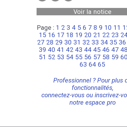
Voir la notice
Page :
1
2
3
4
5
6
7
8
9
10
11
1
15
16
17
18
19
20
21
22
23
2
27
28
29
30
31
32
33
34
35
36
39
40
41
42
43
44
45
46
47
4
51
52
53
54
55
56
57
58
59
6
63
64
65
Professionnel ? Pour plus 
fonctionnalités,
connectez-vous ou inscrivez-vo
notre espace pro