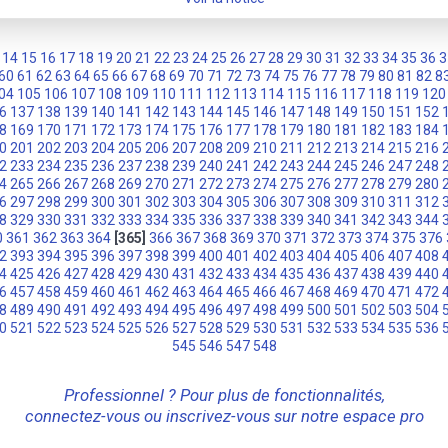
14
15
16
17
18
19
20
21
22
23
24
25
26
27
28
29
30
31
32
33
34
35
36
3
60
61
62
63
64
65
66
67
68
69
70
71
72
73
74
75
76
77
78
79
80
81
82
8
04
105
106
107
108
109
110
111
112
113
114
115
116
117
118
119
120
6
137
138
139
140
141
142
143
144
145
146
147
148
149
150
151
152
8
169
170
171
172
173
174
175
176
177
178
179
180
181
182
183
184
0
201
202
203
204
205
206
207
208
209
210
211
212
213
214
215
216
2
233
234
235
236
237
238
239
240
241
242
243
244
245
246
247
248
4
265
266
267
268
269
270
271
272
273
274
275
276
277
278
279
280
6
297
298
299
300
301
302
303
304
305
306
307
308
309
310
311
312
8
329
330
331
332
333
334
335
336
337
338
339
340
341
342
343
344
0
361
362
363
364
[365]
366
367
368
369
370
371
372
373
374
375
376
2
393
394
395
396
397
398
399
400
401
402
403
404
405
406
407
408
4
425
426
427
428
429
430
431
432
433
434
435
436
437
438
439
440
6
457
458
459
460
461
462
463
464
465
466
467
468
469
470
471
472
8
489
490
491
492
493
494
495
496
497
498
499
500
501
502
503
504
0
521
522
523
524
525
526
527
528
529
530
531
532
533
534
535
536
545
546
547
548
Professionnel ? Pour plus de fonctionnalités,
connectez-vous ou inscrivez-vous sur notre espace pro