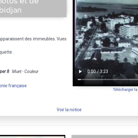
otos et de
bidjan
e apparaissent des immeubles. Vues
quette .
per 8
Muet - Couleur
onie française
Télécharger l
Voir la notice