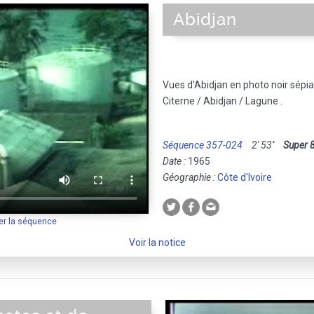
Abidjan
Vues d'Abidjan en photo noir sépia 
Citerne / Abidjan / Lagune .
Séquence 357-024
2' 53''
Super 
Date :
1965
Géographie :
Côte d'Ivoire
er la séquence
Voir la notice