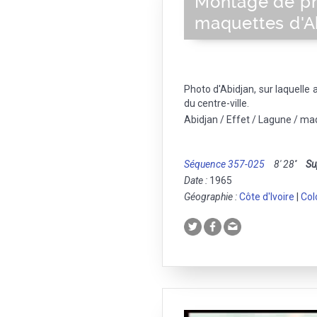
Montage de ph
maquettes d'A
Photo d'Abidjan, sur laquell
du centre-ville.
Abidjan / Effet / Lagune / ma
Séquence 357-025
8' 28''
Su
Date :
1965
Géographie :
Côte d'Ivoire
|
Col