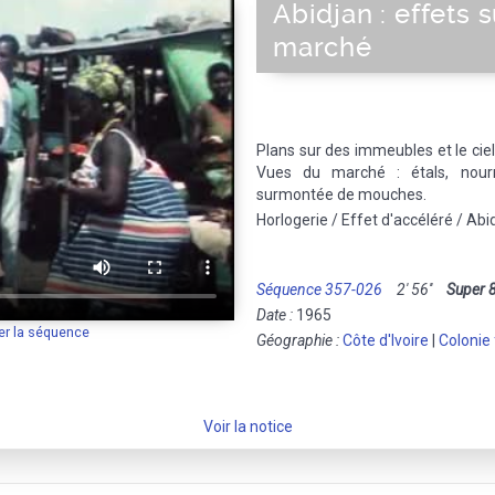
Abidjan : effets 
marché
Plans sur des immeubles et le ciel
Vues du marché : étals, nourr
surmontée de mouches.
Horlogerie / Effet d'accéléré / Abid
Séquence 357-026
2' 56''
Super 
Date :
1965
er la séquence
Géographie :
Côte d'Ivoire
|
Colonie
Voir la notice