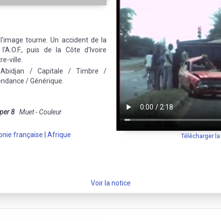
 l'image tourne. Un accident de la
'A.O.F., puis de la Côte d'Ivoire
e-ville.
 Abidjan / Capitale / Timbre /
endance / Générique.
per 8
Muet - Couleur
onie française
|
Afrique
Télécharger l
Voir la notice