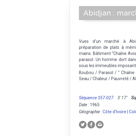
Abidjan : mar
Vues d'un marché à Abidj
préparation de plats à mêm
mains. Bâtiment "Chaîne Avi
parasol. Un homme dort dans
sous les immeubles imposant
Boubou / Parasol / " Chaîne 
Seau / Chaleur / Pauvreté / Ab
Séquence 357-027
3' 17''
Su
Date :
1965
Géographie :
Côte d'Ivoire
|
Col