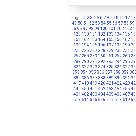
Page :
1
2
3
4
5
6
7
8
9
10
11
12
13
49
50
51
52
53
54
55
56
57
58
59
95
96
97
98
99
100
101
102
103
1
129
130
131
132
133
134
135
13
161
162
163
164
165
166
167
16
193
194
195
196
197
198
199
20
225
226
227
228
229
230
231
23
257
258
259
260
261
262
263
26
289
290
291
292
293
294
295
29
321
322
323
324
325
326
327
32
353
354
355
356
357
358
359
36
385
386
387
388
389
390
391
39
417
418
419
420
421
422
423
42
449
450
451
452
453
454
455
45
481
482
483
484
485
486
487
48
513
514
515
516
517
518
519
52