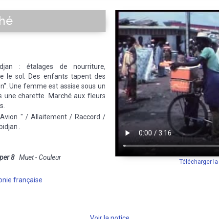
ché
an : étalages de nourriture,
e le sol. Des enfants tapent des
on". Une femme est assise sous un
 une charette. Marché aux fleurs
s.
Avion " / Allaitement / Raccord /
idjan .
per 8
Muet - Couleur
Télécharger l
onie française
Voir la notice