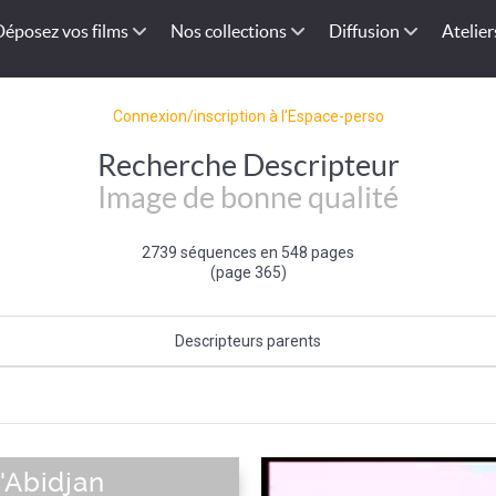
Déposez vos films
Nos collections
Diffusion
Atelier
Connexion/inscription à l'Espace-perso
Recherche Descripteur
Image de bonne qualité
2739 séquences en 548 pages
(page 365)
Descripteurs parents
Qualité de l'image
'Abidjan