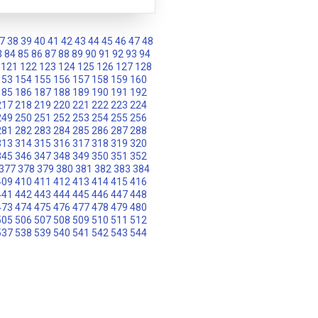
7
38
39
40
41
42
43
44
45
46
47
48
3
84
85
86
87
88
89
90
91
92
93
94
121
122
123
124
125
126
127
128
153
154
155
156
157
158
159
160
185
186
187
188
189
190
191
192
217
218
219
220
221
222
223
224
249
250
251
252
253
254
255
256
281
282
283
284
285
286
287
288
313
314
315
316
317
318
319
320
345
346
347
348
349
350
351
352
377
378
379
380
381
382
383
384
409
410
411
412
413
414
415
416
441
442
443
444
445
446
447
448
473
474
475
476
477
478
479
480
505
506
507
508
509
510
511
512
537
538
539
540
541
542
543
544