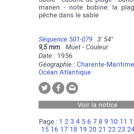
manen - note bobine: la plag
pêche dans le sable
Séquence 501-079
3' 54''
9,5 mm
Muet - Couleur
Date :
1956
Géographie :
Charente-Maritim
Océan Atlantique
Voir la notice
Page :
1
2
3
4
5
6
7
8
9
10
11
1
15
16
17
18
19
20
21
22
23
2