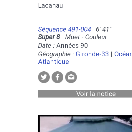
Lacanau
Séquence 491-004
6' 41''
Super 8
Muet - Couleur
Date :
Années 90
Géographie :
Gironde-33
|
Océa
Atlantique
Voir la notice