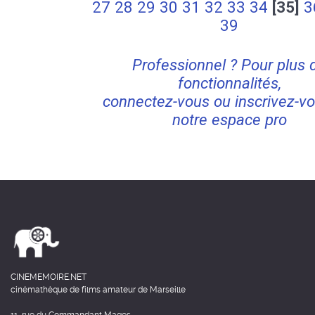
27
28
29
30
31
32
33
34
[35]
3
39
Professionnel ? Pour plus 
fonctionnalités,
connectez-vous ou inscrivez-vo
notre espace pro
CINEMEMOIRE.NET
cinémathèque de films amateur de Marseille