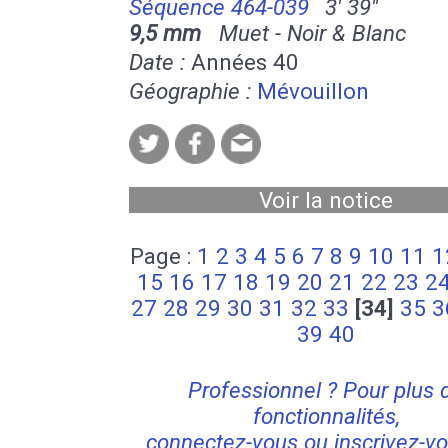
Séquence 464-039
3' 39''
9,5 mm
Muet - Noir & Blanc
Date :
Années 40
Géographie :
Mévouillon
Voir la notice
Page :
1
2
3
4
5
6
7
8
9
10
11
1
15
16
17
18
19
20
21
22
23
2
27
28
29
30
31
32
33
[34]
35
3
39
40
Professionnel ? Pour plus 
fonctionnalités,
connectez-vous ou inscrivez-vo