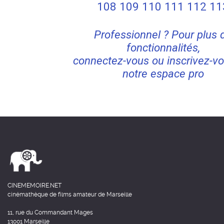
108
109
110
111
112
11
Professionnel ? Pour plus 
fonctionnalités,
connectez-vous ou inscrivez-vo
notre espace pro
CINEMEMOIRE.NET
cinémathèque de films amateur de Marseille
11, rue du Commandant Mages
13001 Marseille