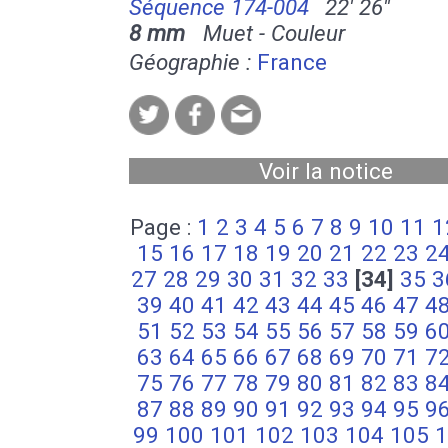
Séquence 174-004
22' 26''
8 mm
Muet - Couleur
Géographie :
France
Voir la notice
Page :
1
2
3
4
5
6
7
8
9
10
11
1
15
16
17
18
19
20
21
22
23
2
27
28
29
30
31
32
33
[34]
35
3
39
40
41
42
43
44
45
46
47
4
51
52
53
54
55
56
57
58
59
6
63
64
65
66
67
68
69
70
71
7
75
76
77
78
79
80
81
82
83
8
87
88
89
90
91
92
93
94
95
9
99
100
101
102
103
104
105
1