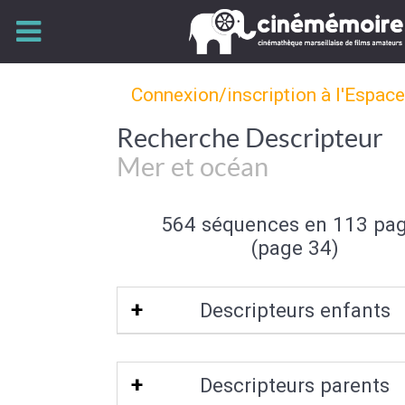
Connexion/inscription à l'Espac
Recherche Descripteur
Mer et océan
564 séquences en 113 pa
(page 34)
Descripteurs enfants
Mer polaire
|
Récif de corail
|
Atoll
|
Bor
Descripteurs parents
|
Paysage sous marin
|
Rade
|
Banqui