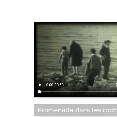
Baie
|
Crique
|
Estuaire
|
Lagon
|
Littora
Calanque
Type de paysage
Promenade dans les roch