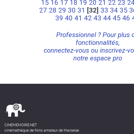
15
16
17
18
19
20
21
22
23
2
27
28
29
30
31
[32]
33
34
35
3
39
40
41
42
43
44
45
46
Professionnel ? Pour plus 
fonctionnalités,
connectez-vous ou inscrivez-vo
notre espace pro
CINEMEMOIRE.NET
cinémathèque de films amateur de Marseille