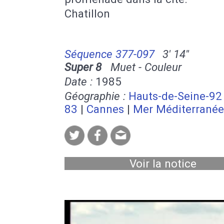
Chatillon
Séquence 377-097
3' 14''
Super 8
Muet - Couleur
Date :
1985
Géographie :
Hauts-de-Seine-92
83
|
Cannes
|
Mer Méditerranée
Voir la notice