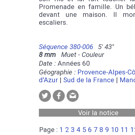
Promenade en famille. Un bé
devant une maison. Il mon
escaliers.
Séquence 380-006
5' 43''
8 mm
Muet - Couleur
Date :
Années 60
Géographie :
Provence-Alpes-Cô
d'Azur
|
Sud de la France
|
Man
Voir la notice
Page :
1
2
3
4
5
6
7
8
9
10
11
1