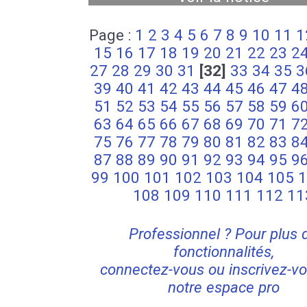
Page :
1
2
3
4
5
6
7
8
9
10
11
1
15
16
17
18
19
20
21
22
23
2
27
28
29
30
31
[32]
33
34
35
3
39
40
41
42
43
44
45
46
47
4
51
52
53
54
55
56
57
58
59
6
63
64
65
66
67
68
69
70
71
7
75
76
77
78
79
80
81
82
83
8
87
88
89
90
91
92
93
94
95
9
99
100
101
102
103
104
105
1
108
109
110
111
112
11
Professionnel ? Pour plus 
fonctionnalités,
connectez-vous ou inscrivez-vo
notre espace pro