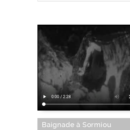
Baie
|
Crique
|
Estuaire
|
Lagon
|
Littora
Calanque
Type de paysage
Baignade à Sormiou