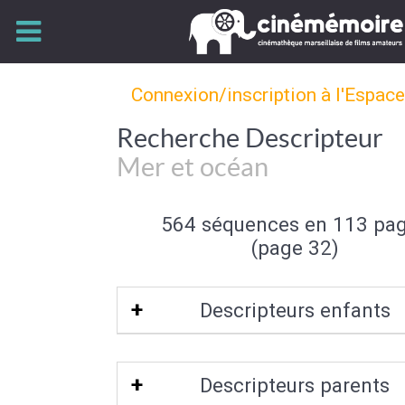
Connexion/inscription à l'Espac
Recherche Descripteur
Mer et océan
564 séquences en 113 pa
(page 32)
Descripteurs enfants
Mer polaire
|
Récif de corail
|
Atoll
|
Bor
Descripteurs parents
|
Paysage sous marin
|
Rade
|
Banqui