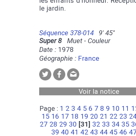
les enfants d'honneur. Récept
le jardin.
Séquence 378-014
9' 45''
Super 8
Muet - Couleur
Date :
1978
Géographie :
France
Voir la notice
Page :
1
2
3
4
5
6
7
8
9
10
11
1
15
16
17
18
19
20
21
22
23
2
27
28
29
30
[31]
32
33
34
35
3
39
40
41
42
43
44
45
46
4