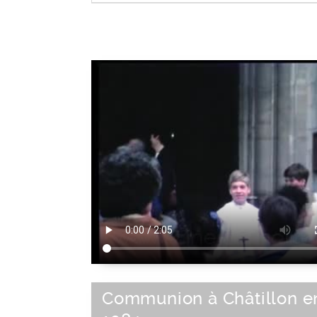
Tenue
|
Habillement
|
Parure
Communion à Châtillon e