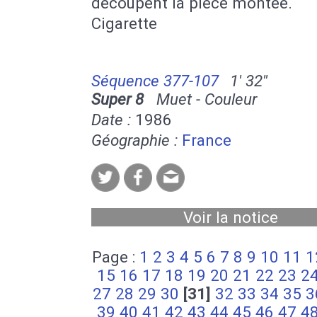
découpent la pièce montée.
Cigarette
Séquence 377-107
1' 32''
Super 8
Muet - Couleur
Date :
1986
Géographie :
France
Voir la notice
Page :
1
2
3
4
5
6
7
8
9
10
11
1
15
16
17
18
19
20
21
22
23
2
27
28
29
30
[31]
32
33
34
35
3
39
40
41
42
43
44
45
46
47
4