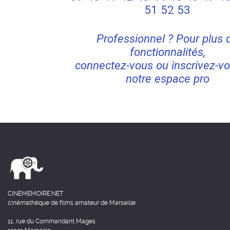
51
52
53
Professionnel ? Pour plus 
fonctionnalités,
connectez-vous ou inscrivez-vo
notre espace pro
CINEMEMOIRE.NET
cinémathèque de films amateur de Marseille
11, rue du Commandant Mages