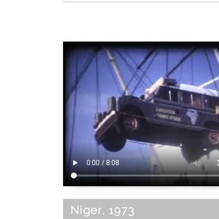
Baie
|
Crique
|
Estuaire
|
Lagon
|
Littora
Calanque
Type de paysage
Niger, 1973