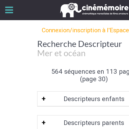
Connexion/inscription à l'Espac
Recherche Descripteur
Mer et océan
564 séquences en 113 pa
(page 30)
Descripteurs enfants
Mer polaire
|
Récif de corail
|
Atoll
|
Bor
Descripteurs parents
|
Paysage sous marin
|
Rade
|
Banqui