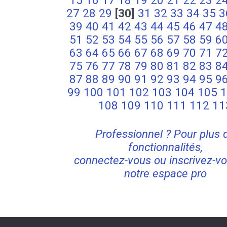
15
16
17
18
19
20
21
22
23
2
27
28
29
[30]
31
32
33
34
35
3
39
40
41
42
43
44
45
46
47
4
51
52
53
54
55
56
57
58
59
6
63
64
65
66
67
68
69
70
71
7
75
76
77
78
79
80
81
82
83
8
87
88
89
90
91
92
93
94
95
9
99
100
101
102
103
104
105
1
108
109
110
111
112
11
Professionnel ? Pour plus 
fonctionnalités,
connectez-vous ou inscrivez-vo
notre espace pro