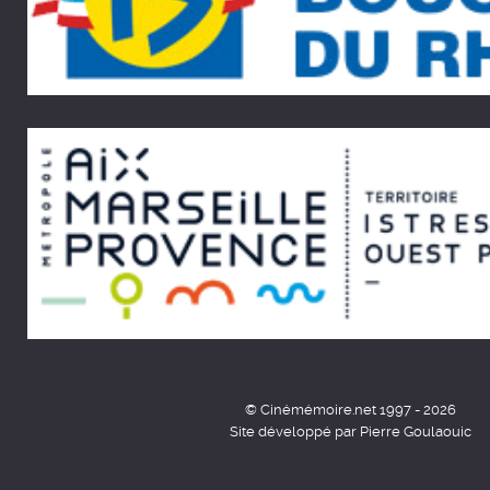
© Cinémémoire.net 1997 - 2026
Site développé par Pierre Goulaouic