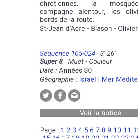
chrétiennes, la mosqu
campagne alentour, les oliv
bords de la route.
St-Jean d'Acre - Blason - Olivier
Séquence 105-024
3' 26''
Super 8
Muet - Couleur
Date :
Années 80
Géographie :
Israël
|
Mer Médite
Voir la notice
Page :
1
2
3
4
5
6
7
8
9
10
11
1