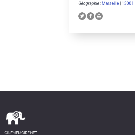
Géographie :
Marseille
|
13001
CINEMEMOIRE.NET