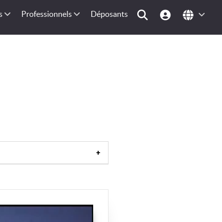
s
Professionnels
Déposants
is
|
Sud-Est de la France
|
Bassin
e
|
Europe