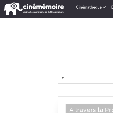
Cinémathèque
13001
|
Marseille
|
Bouches-du
méditer
A travers la P