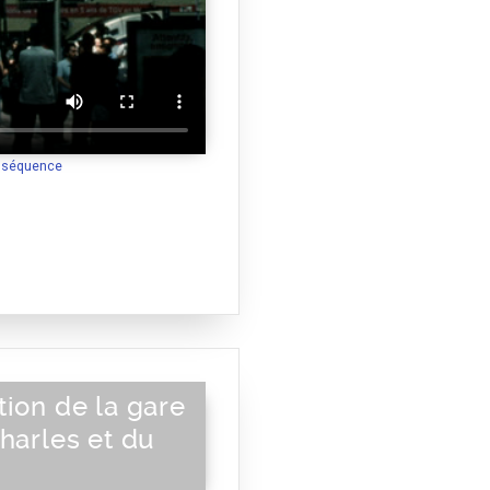
a séquence
tion de la gare
harles et du