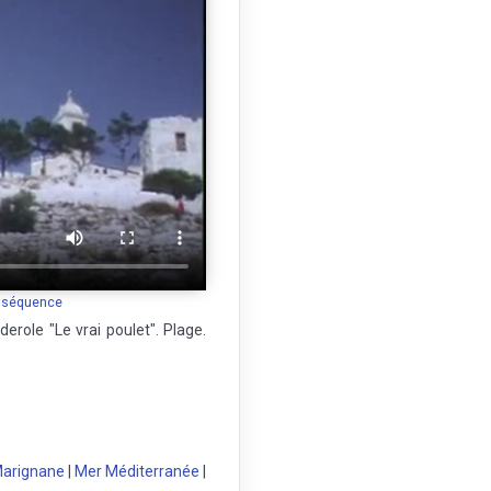
a séquence
erole "Le vrai poulet". Plage.
arignane
|
Mer Méditerranée
|