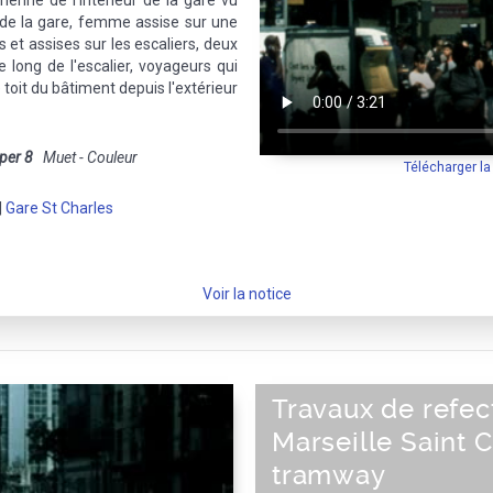
ienne de l'intérieur de la gare vu
s de la gare, femme assise sur une
et assises sur les escaliers, deux
 long de l'escalier, voyageurs qui
 toit du bâtiment depuis l'extérieur
per 8
Muet - Couleur
Télécharger l
|
Gare St Charles
Voir la notice
Travaux de refec
Marseille Saint C
tramway