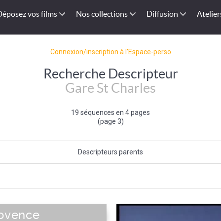
Déposez vos films
Nos collections
Diffusion
Atelier
Connexion/inscription à l'Espace-perso
Recherche Descripteur
Gare St Charles
19 séquences en 4 pages
(page 3)
Descripteurs parents
-Rhône-13
|
Provence-Alpes-Côte d'Azur
|
Bassin méditerranéen frança
ranéen
|
France
|
Sud de la France
|
Europe de l'Ouest
|
Union Européenn
rovence