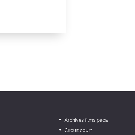
Archives films paca
Circuit court