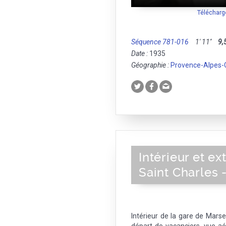
Télécharg
Séquence 781-016
1' 11''
9,
Date :
1935
Géographie :
Provence-Alpes-
Intérieur et ex
Saint Charles 
Intérieur de la gare de Marse