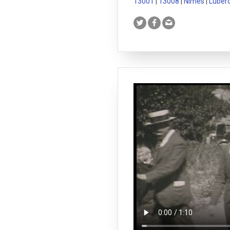
13001
|
13008
|
Nîmes
|
Lubér