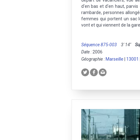
départ de vacanciers, vue aér
d'en bas et d'en haut, parvi
rambarde, personnes allongés 
femmes qui portent un sac le
vont et qui viennent de la gare
Séquence 875-003
3' 14''
Su
Date :
2006
Géographie :
Marseille
|
13001