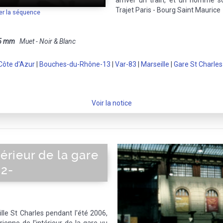
arriver un train, et un homme so
Trajet Paris - Bourg Saint Maurice
er la séquence
5 mm
Muet - Noir & Blanc
Côte d'Azur
|
Bouches-du-Rhône-13
|
Var-83
|
Marseille
|
Gare St Charles
Voir la notice
térieur de la gare
-2-
ille St Charles pendant l'été 2006,