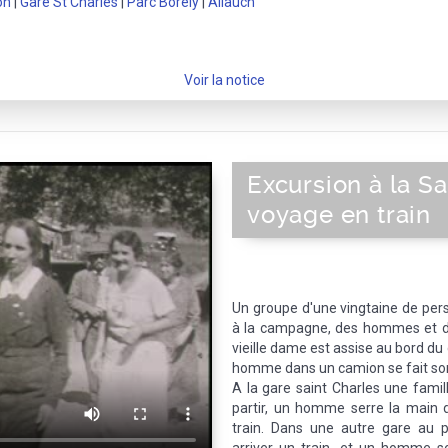
on
|
Gare St Charles
|
Parc Borely
|
Allauch
Voir la notice
Excursion à la S
voyage en train
Un groupe d'une vingtaine de pe
à la campagne, des hommes et 
vieille dame est assise au bord du
homme dans un camion se fait sorti
A la gare saint Charles une famil
partir, un homme serre la main 
train. Dans une autre gare au 