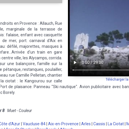
endroits en Provence : Allauch, Rue
lle, marginale de la terrasse de
is: falaise, enfant avec casquette
 de mer, port. carnaval d'Aix en
au: défilé, majorettes, masques à
fare...Arrivée d'un train en gare
 centre ville, les Alycamps, corrida.
ur une balançoire, famille sur la
de pétanque, restanques, poulailler,
neau rue Camille Pelletan, chantier
Télécharger l
la ciotat : le Kangourou sur calle
Port de plaisance. Panneau "Ski nautique". Avion publicitaire avec band
c Borely.
r 8
Muet - Couleur
Côte d'Azur
|
Vaucluse-84
|
Aix-en-Provence
|
Arles
|
Cassis
|
La Ciotat
|
M