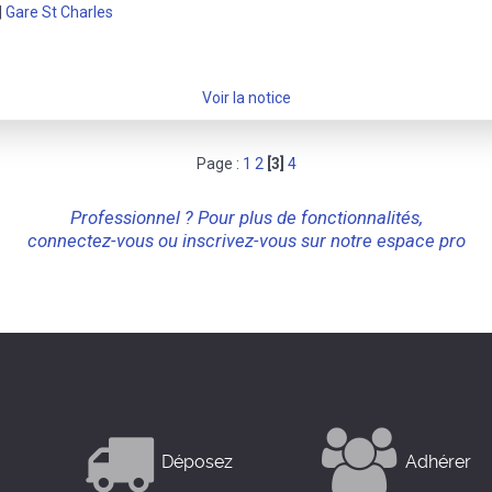
|
Gare St Charles
Voir la notice
Page :
1
2
[3]
4
Professionnel ? Pour plus de fonctionnalités,
connectez-vous ou inscrivez-vous sur notre espace pro
Déposez
Adhérer