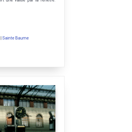
rt une valise par la fenêtre.
|
Sainte Baume