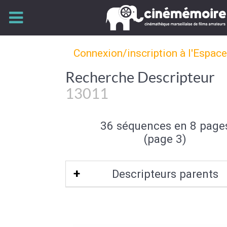
Connexion/inscription à l'Espac
Recherche Descripteur
13011
36 séquences en 8 page
(page 3)
Descripteurs parents
Marseille
|
Bouches-du-Rhône-13
|
Pr
Alpes-Côte d'Azur
|
Bassin méditer