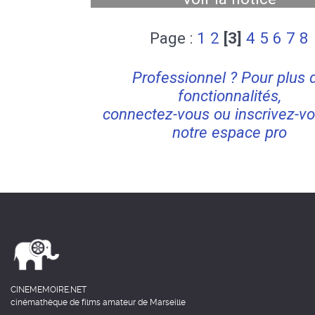
Page :
1
2
[3]
4
5
6
7
8
Professionnel ? Pour plus 
fonctionnalités,
connectez-vous ou inscrivez-vo
notre espace pro
CINEMEMOIRE.NET
cinémathèque de films amateur de Marseille