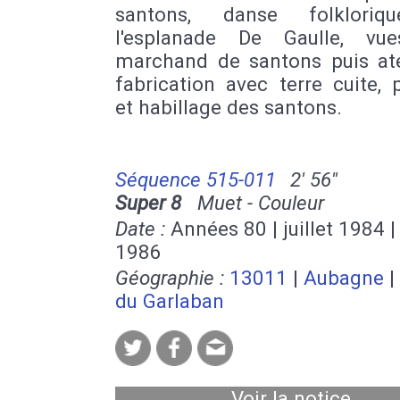
santons, danse folkloriq
l'esplanade De Gaulle, vu
marchand de santons puis ate
fabrication avec terre cuite, 
et habillage des santons.
Séquence 515-011
2' 56''
Super 8
Muet - Couleur
Date :
Années 80 | juillet 1984 
1986
Géographie :
13011
|
Aubagne
|
du Garlaban
Voir la notice