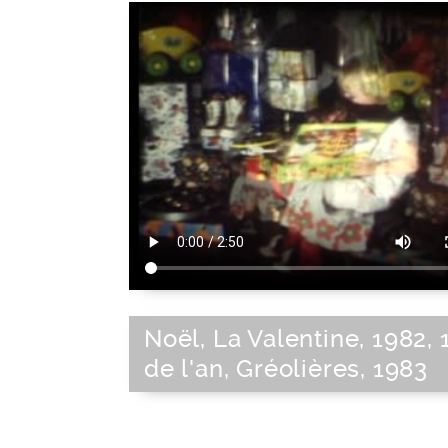
français
|
Sud-Est de la France
|
B
méditerranéen
|
France
|
Sud de la F
Europe de l'Ouest
|
Union Européenne
Noël, La Valentine, 1982, 
de l'an, Gréolières, 1983