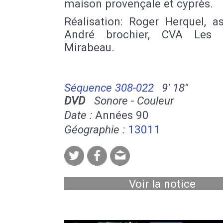
maison provençale et cyprès.
Réalisation: Roger Herquel, as
André brochier, CVA Les 
Mirabeau.
Séquence 308-022
9' 18''
DVD
Sonore - Couleur
Date :
Années 90
Géographie :
13011
Voir la notice