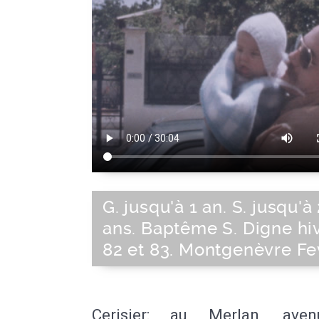
G. jusqu'à 1 an. S. jusqu'à
ans. Baptême S. Digne hi
82 et 83. Montgenèvre Fe
Cerisier: au Merlan, ave