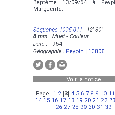
Baptême 13/09/64 à Peypi
Marguerite.
Séquence 1095-011
12' 30''
8 mm
Muet - Couleur
Date :
1964
Géographie :
Peypin
|
13008
Voir la notice
Page :
1
2
[3]
4
5
6
7
8
9
10
1
14
15
16
17
18
19
20
21
22
2
26
27
28
29
30
31
32