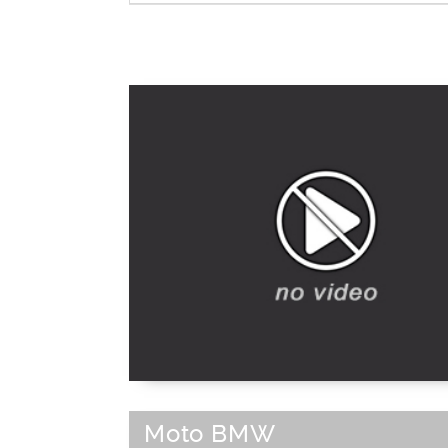
Prado
|
Parc Borely
|
Les Goud
Marseille
|
Bouches-du-Rhône-13
|
Pr
Alpes-Côte d'Azur
|
Bassin méditer
français
|
Sud-Est de la France
|
B
méditerranéen
|
France
|
Sud de la F
Europe de l'Ouest
|
Union Européenne
Moto BMW