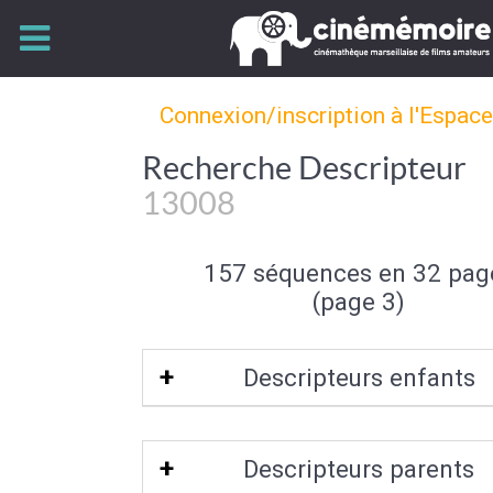
Connexion/inscription à l'Espac
Recherche Descripteur
13008
157 séquences en 32 pag
(page 3)
Descripteurs enfants
Callelongue
|
Sormiou
|
Madrague Mon
Descripteurs parents
La Cité Radieuse
|
Stade Vélodrome
|