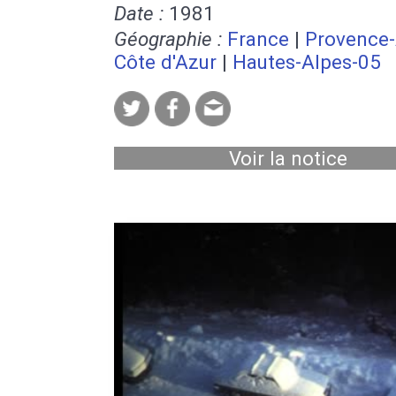
Date :
1981
Géographie :
France
|
Provence-
Côte d'Azur
|
Hautes-Alpes-05
Voir la notice