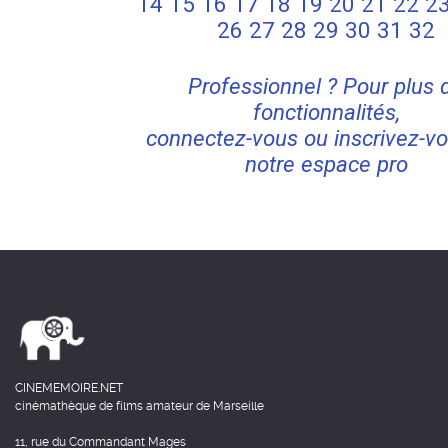
14
15
16
17
18
19
20
21
22
2
26
27
28
29
30
31
32
Professionnel ? Pour plus 
fonctionnalités,
connectez-vous ou inscrivez-vo
notre espace pro
CINEMEMOIRE.NET
cinémathèque de films amateur de Marseille
11, rue du Commandant Mages