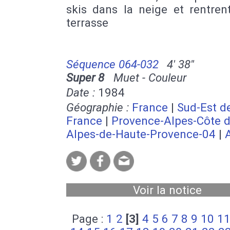
skis dans la neige et rentren
terrasse
Séquence 064-032
4' 38''
Super 8
Muet - Couleur
Date :
1984
Géographie :
France
|
Sud-Est de
France
|
Provence-Alpes-Côte d
Alpes-de-Haute-Provence-04
|
Voir la notice
Page :
1
2
[3]
4
5
6
7
8
9
10
1