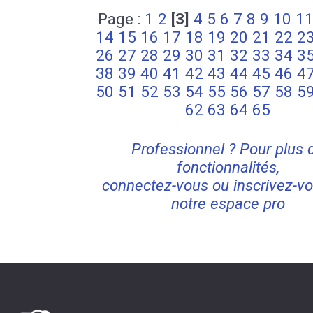
Page :
1
2
[3]
4
5
6
7
8
9
10
1
14
15
16
17
18
19
20
21
22
2
26
27
28
29
30
31
32
33
34
3
38
39
40
41
42
43
44
45
46
4
50
51
52
53
54
55
56
57
58
5
62
63
64
65
Professionnel ? Pour plus 
fonctionnalités,
connectez-vous ou inscrivez-vo
notre espace pro