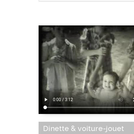
Jeu
|
Activité de loisir
|
Loisir
Dinette & voiture-jouet