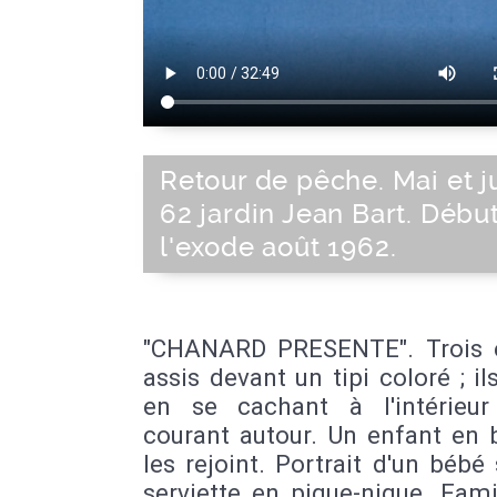
Retour de pêche. Mai et j
62 jardin Jean Bart. Débu
l'exode août 1962.
"CHANARD PRESENTE". Trois 
assis devant un tipi coloré ; il
en se cachant à l'intérieu
courant autour. Un enfant en 
les rejoint. Portrait d'un bébé
serviette en pique-nique. Fami