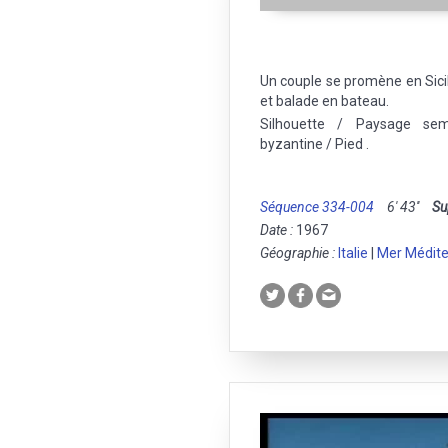
Un couple se promène en Sici
et balade en bateau.
Silhouette / Paysage semi
byzantine / Pied .
Séquence 334-004
6' 43''
Su
Date :
1967
Géographie :
Italie
|
Mer Médit