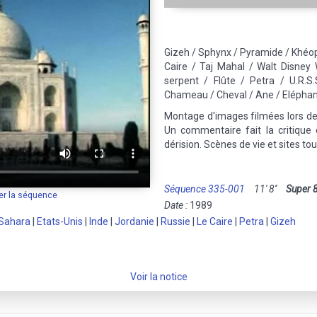
Gizeh / Sphynx / Pyramide / Khéop
Caire / Taj Mahal / Walt Disney 
serpent / Flûte / Petra / U.R.S.
Chameau / Cheval / Ane / Elépha
Montage d'images filmées lors de
Un commentaire fait la critique
dérision. Scènes de vie et sites tou
Séquence 335-001
11' 8''
Super 
er la séquence
Date :
1989
Sahara
|
Etats-Unis
|
Inde
|
Jordanie
|
Russie
|
Le Caire
|
Petra
|
Gizeh
Voir la notice