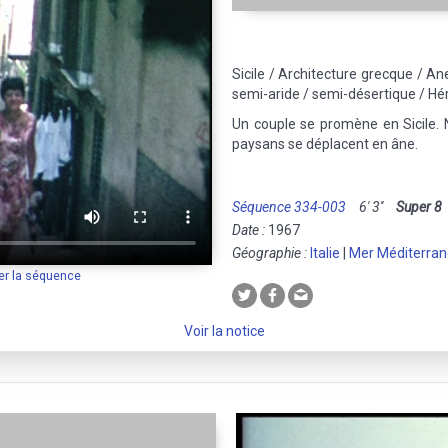
Sicile / Architecture grecque / An
semi-aride / semi-désertique / Hé
Un couple se promène en Sicile. 
paysans se déplacent en âne.
Séquence 334-003
6' 3''
Super 8
Date :
1967
Géographie :
Italie
|
Mer Méditerra
er la séquence
Voir la notice