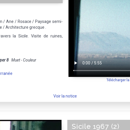
on / Ane / Rosace / Paysage semi-
le / Architecture grecque .
ers la Sicile. Visite de ruines,
per 8
Muet - Couleur
erranée
Télécharger l
Voir la notice
Sicile 1967 (2)