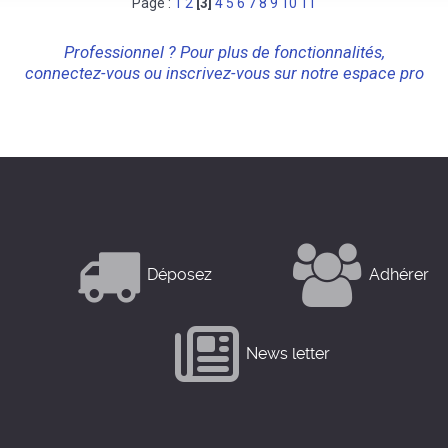
Page :
1
2
[3]
4
5
6
7
8
9
10
11
Professionnel ? Pour plus de fonctionnalités,
connectez-vous ou inscrivez-vous sur notre espace pro
Déposez
Adhérer
News letter