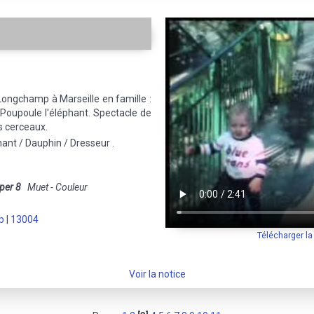
Longchamp à Marseille en famille :
 Poupoule l'éléphant. Spectacle de
s cerceaux.
hant / Dauphin / Dresseur .
per 8
Muet - Couleur
p
|
13004
Télécharger l
Voir la notice