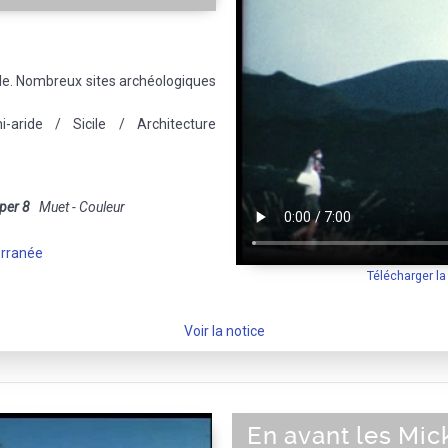
le. Nombreux sites archéologiques
-aride / Sicile / Architecture
per 8
Muet - Couleur
erranée
Télécharger l
Voir la notice
En avant les Mic