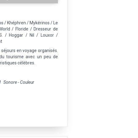
s / Khéphren / Mykérinos / Le
World / Floride / Dresseur de
S. / Hoggar / Nil / Louxor /
nt
 séjours en voyage organisés.
 du tourisme avec un peu de
ristiques célèbres.
8
Sonore - Couleur