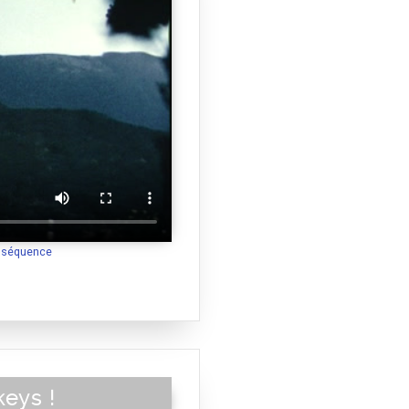
a séquence
keys !