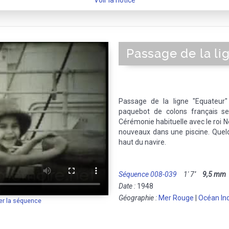
Voir la notice
Passage de la li
Passage de la ligne "Equateur
paquebot de colons français se
Cérémonie habituelle avec le roi N
nouveaux dans une piscine. Quelq
haut du navire.
Séquence 008-039
1' 7''
9,5 mm
Date :
1948
Géographie :
Mer Rouge
|
Océan In
er la séquence