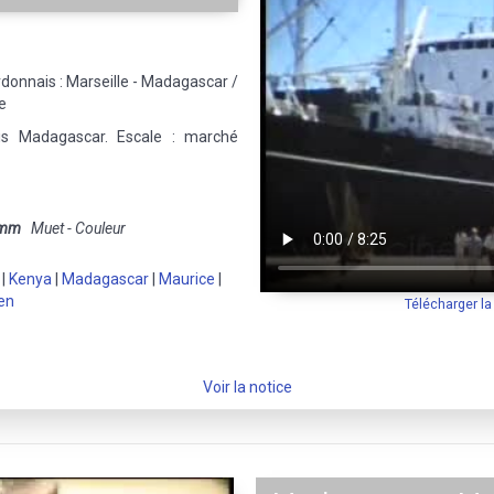
donnais : Marseille - Madagascar /
e
is Madagascar. Escale : marché
 mm
Muet - Couleur
|
Kenya
|
Madagascar
|
Maurice
|
en
Télécharger l
Voir la notice