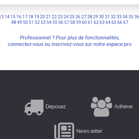
13
14
15
16
17
18
19
20
21
22
23
24
25
26
27
28
29
30
31
32
33
34
35
3
48
49
50
51
52
53
54
55
56
57
58
59
60
61
62
63
64
65
66
67
Professionnel ? Pour plus de fonctionnalités,
connectez-vous ou inscrivez-vous sur notre espace pro
Déposez
Adhérer
News letter