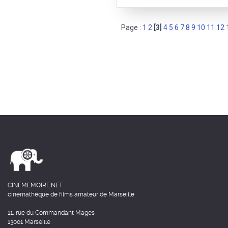
Page :
1
2
[3]
4
5
6
7
8
9
10
11
12
CINEMEMOIRE.NET
cinémathèque de films amateur de Marseille
11, rue du Commandant Mages
13001 Marseille