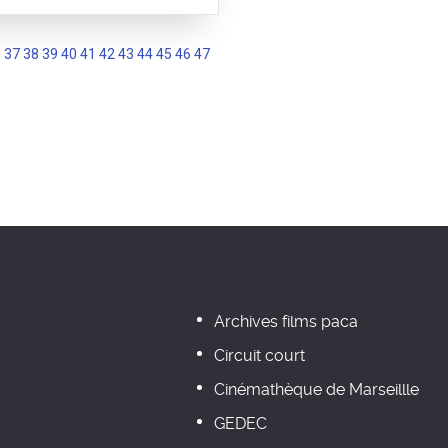
6
37
38
39
40
41
42
43
44
45
46
47
Archives films paca
Circuit court
Cinémathèque de Marseillle
GEDEC