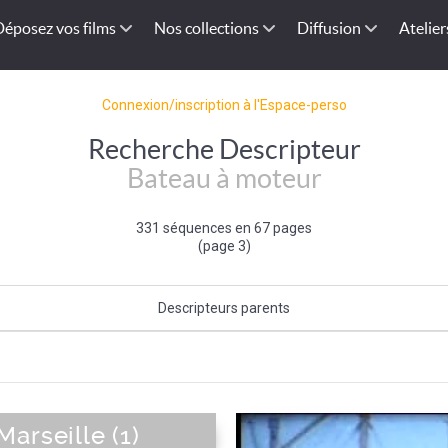
Déposez vos films
Nos collections
Diffusion
Atelier
Connexion/inscription à l'Espace-perso
Recherche Descripteur
Bateau à moteur
331 séquences en 67 pages
(page 3)
Descripteurs parents
Caractéristique du bateau
|
Bateau
arseille (1)