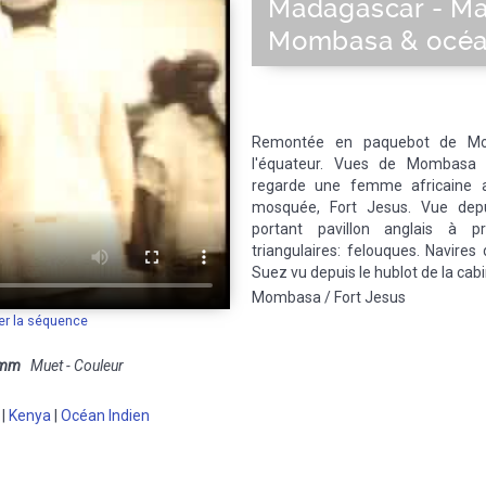
Madagascar - Mars
Mombasa & océa
Remontée en paquebot de Mom
l'équateur. Vues de Mombasa 
regarde une femme africaine a
mosquée, Fort Jesus. Vue dep
portant pavillon anglais à p
triangulaires: felouques. Navires
Suez vu depuis le hublot de la cabi
Mombasa / Fort Jesus
er la séquence
 mm
Muet - Couleur
|
Kenya
|
Océan Indien