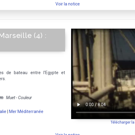
Voir la notice
arseille (4) :
s de bateau entre l'Egypte et
ers.
mm
Muet - Couleur
talie
|
Mer Méditerranée
Télécharger l