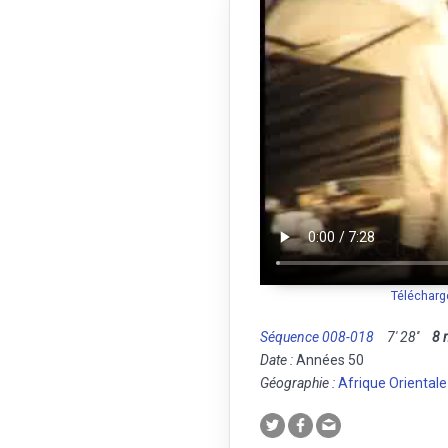
Télécharg
Séquence 008-018
7' 28''
8
Date :
Années 50
Géographie :
Afrique Orientale