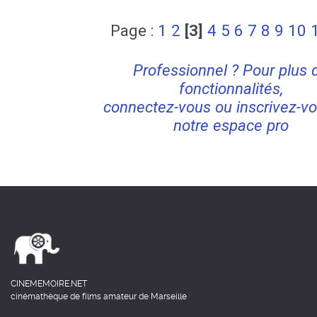
Page :
1
2
[3]
4
5
6
7
8
9
10
Professionnel ? Pour plus 
fonctionnalités,
connectez-vous ou inscrivez-vo
notre espace pro
CINEMEMOIRE.NET
cinémathèque de films amateur de Marseille