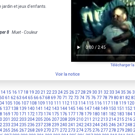
jardin et jeux d'enfants.
per 8
Muet - Couleur
Télécharger l
Voir la notice
14
15
16
17
18
19
20
21
22
23
24
25
26
27
28
29
30
31
32
33
34
35
36
3
60
61
62
63
64
65
66
67
68
69
70
71
72
73
74
75
76
77
78
79
80
81
82
8
04
105
106
107
108
109
110
111
112
113
114
115
116
117
118
119
120
6
137
138
139
140
141
142
143
144
145
146
147
148
149
150
151
152
8
169
170
171
172
173
174
175
176
177
178
179
180
181
182
183
184
0
201
202
203
204
205
206
207
208
209
210
211
212
213
214
215
216
2
233
234
235
236
237
238
239
240
241
242
243
244
245
246
247
248
4
265
266
267
268
269
270
271
272
273
274
275
276
277
278
279
280