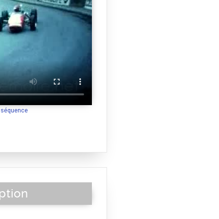
a séquence
ption