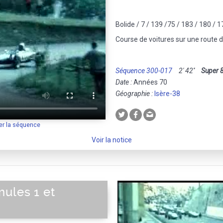
Bolide / 7 / 139 /75 / 183 / 180 / 1
Course de voitures sur une route
Séquence 300-017
2' 42''
Super 
Date :
Années 70
Géographie :
Isère-38
er la séquence
Voir la notice
ules 1 et