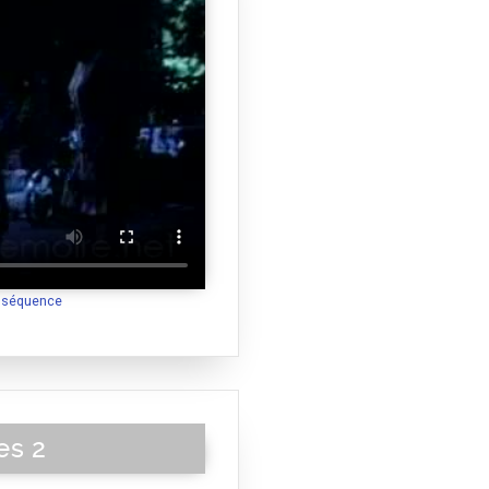
a séquence
es 2