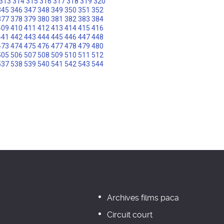
313
314
315
316
317
318
319
320
345
346
347
348
349
350
351
352
377
378
379
380
381
382
383
384
409
410
411
412
413
414
415
416
441
442
443
444
445
446
447
448
473
474
475
476
477
478
479
480
505
506
507
508
509
510
511
512
537
538
539
540
541
542
543
544
Archives films paca
Circuit court