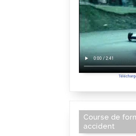
Télécharg
Course de form
accident