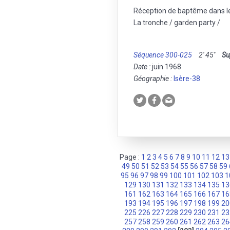
Réception de baptême dans le 
La tronche / garden party /
Séquence 300-025
2' 45''
Su
Date :
juin 1968
Géographie :
Isère-38
Page :
1
2
3
4
5
6
7
8
9
10
11
12
13
49
50
51
52
53
54
55
56
57
58
59
95
96
97
98
99
100
101
102
103
1
129
130
131
132
133
134
135
13
161
162
163
164
165
166
167
16
193
194
195
196
197
198
199
20
225
226
227
228
229
230
231
23
257
258
259
260
261
262
263
26