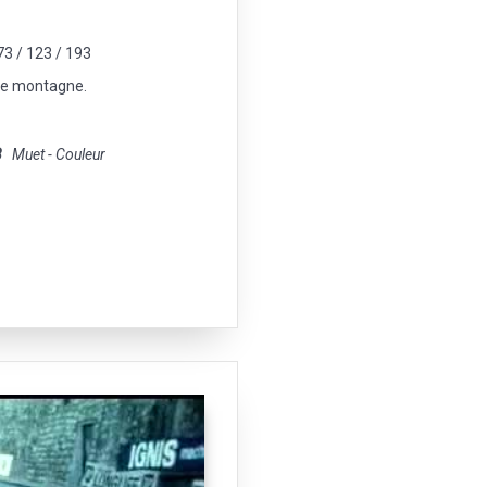
73 / 123 / 193
 de montagne.
8
Muet - Couleur