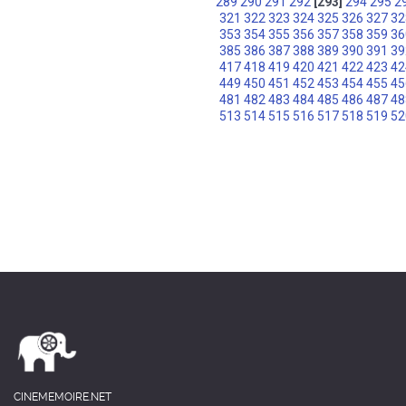
289
290
291
292
[293]
294
295
2
321
322
323
324
325
326
327
32
353
354
355
356
357
358
359
36
385
386
387
388
389
390
391
39
417
418
419
420
421
422
423
42
449
450
451
452
453
454
455
45
481
482
483
484
485
486
487
48
513
514
515
516
517
518
519
52
CINEMEMOIRE.NET