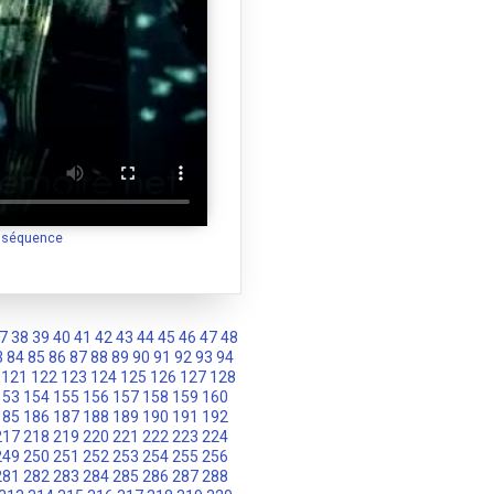
a séquence
7
38
39
40
41
42
43
44
45
46
47
48
3
84
85
86
87
88
89
90
91
92
93
94
121
122
123
124
125
126
127
128
153
154
155
156
157
158
159
160
185
186
187
188
189
190
191
192
217
218
219
220
221
222
223
224
249
250
251
252
253
254
255
256
281
282
283
284
285
286
287
288