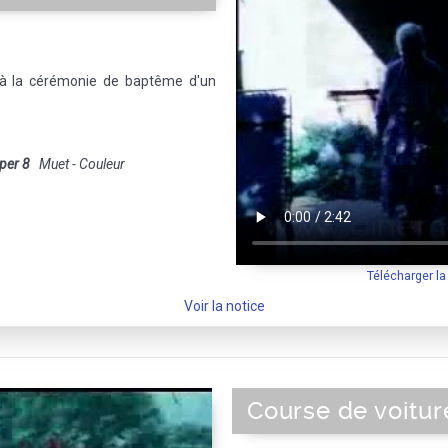
r à la cérémonie de baptême d'un
per 8
Muet - Couleur
Télécharger l
Voir la notice
Course de voitur