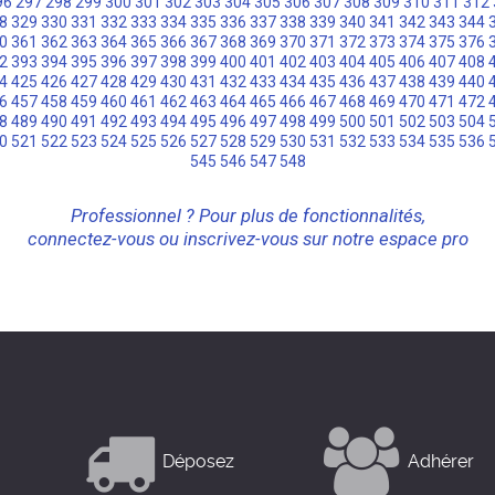
96
297
298
299
300
301
302
303
304
305
306
307
308
309
310
311
312
8
329
330
331
332
333
334
335
336
337
338
339
340
341
342
343
344
0
361
362
363
364
365
366
367
368
369
370
371
372
373
374
375
376
2
393
394
395
396
397
398
399
400
401
402
403
404
405
406
407
408
4
425
426
427
428
429
430
431
432
433
434
435
436
437
438
439
440
6
457
458
459
460
461
462
463
464
465
466
467
468
469
470
471
472
8
489
490
491
492
493
494
495
496
497
498
499
500
501
502
503
504
0
521
522
523
524
525
526
527
528
529
530
531
532
533
534
535
536
545
546
547
548
Professionnel ? Pour plus de fonctionnalités,
connectez-vous ou inscrivez-vous sur notre espace pro
Déposez
Adhérer