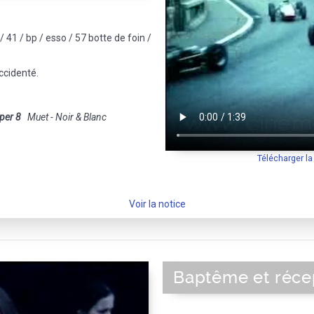
 / 41 / bp / esso / 57 botte de foin /
ccidenté.
per 8
Muet - Noir & Blanc
Télécharger l
Voir la notice
Baptême et réce